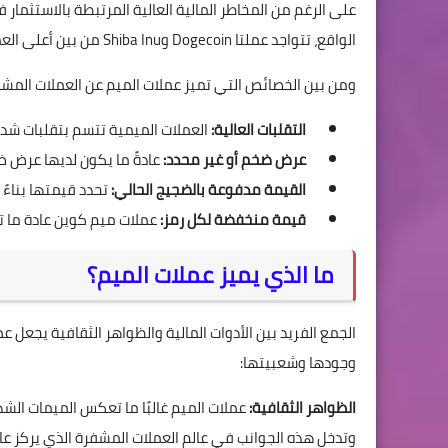
على الرغم من المخاطر المالية العالية المرتبطة بالاستثمار 
الواقع، تتواجد عملتا Dogecoin وShiba Inu من بين أعلى العملات الميمية من حيث القيمة السوقية، وتقدر قيمتها بمليارات الدولارات.
ومن بين الخصائص التي تميز عملات الميم عن العملات المشفر
التقلبات العالية:
العملات الميمية تتسم بتقلبات شدي
عرض ضخم أو غير محدد:
عادةً ما يكون لديها عرض ض
القيمة مدفوعة بالضجيج الحالي:
تحدد قيمتها بناءً 
قيمة منخفضة لكل رمز:
عملات ميم كوين عادة ما ت
ما الذي يميز عملات الميم؟
الجمع الفريد بين الأدوات المالية والظواهر الثقافية يجعل 
وجودها وشعبيتها:
الظواهر الثقافية:
عملات الميم غالبًا ما تعكس الميمات الشه
وتدخل هذه الجوانب في عالم العملات المشفرة الذي يركز عادة