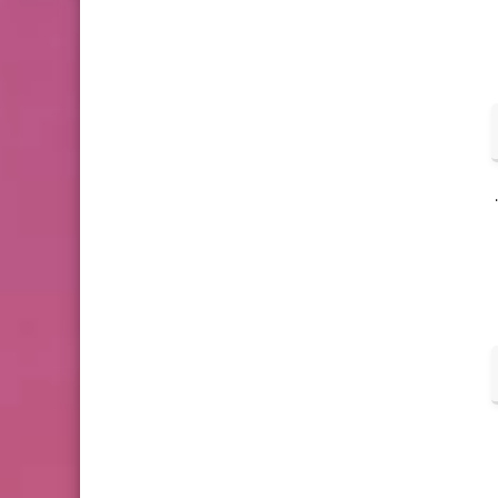
عملة FLOKI (FLOKI)، التي سميت على اسم كلب إيلون ماسك، هي عملة ميمية أخرى تحاول الاستفادة من شهرة Dogecoin وShiba Inu.