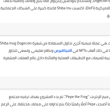
الكلب الياباني الذي يحمل نفس الاسم، والذي هو أيضًا تميمة Dogecoin، وتستخدم بلوكشين إيثريوم، مما يتيح وظائف إضافية بخلاف
رموز ERC-20، بما في ذلك العقود الذكية والخدمات المالية اللامركزية (DeFi). اكتسبت Shiba Inu قاعدة كبيرة على الشبكات الاجتماعية
ع.
الميتافيرس
ونظام تعليمي، وتسعى لتجاوز
ة للميمات مع التطبيقات العملية والفائدة داخل عالم العملات المشفرة.
تم إعادة إطلاق عملة Pepe (PEPE) في عام 2023، وتشير إلى ميم الإنترنت "Pepe the Frog". تم بدء المشروع بهدف ترفيه مجتمع
العملات المشفرة وتعزيز الإبداع داخل النظام البيئي. سرعان ما أصبحت Pepe أصلًا رقميًا جادًا يتم تداوله على منصات مختلفة. على الرغم