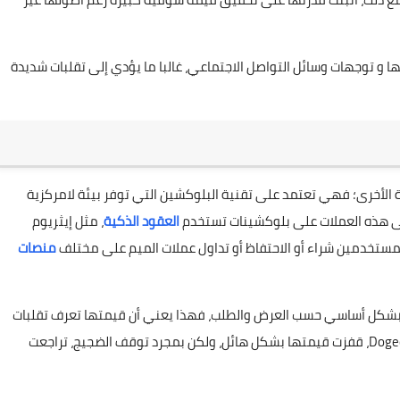
و توجهات وسائل التواصل الاجتماعي، غالبا ما يؤدي إلى تقلبات شديدة
الأخرى؛ فهي تعتمد على تقنية البلوكشين التي توفر بيئة لامركزية
ُبنى هذه العملات على بلوكشينات تستخدم
العقود الذكية
، مثل إيثريوم
منصات
دد بشكل أساسي حسب العرض والطلب، فهذا يعني أن قيمتها تعرف تقلبات
كبيرة. على سبيل المثال، عندما روّج إيلون ماسك لعملة Dogecoin، قفزت قيمتها بشكل هائل، ولكن بمجرد توقف الضجيج، تراجعت