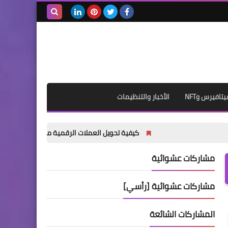
بحث هذه
المدونة
الإلكترونية
يتافيرس وNFT
الأخبار والتنظيمات
كيفية تحويل العملات الرقمية من Binance إلى MetaMask خطوة بخطوة للمبتدئين (دليل 2026)
مشاركات عشوائية
مشاركات عشوائية [رأسي]
المشاركات الشائعة