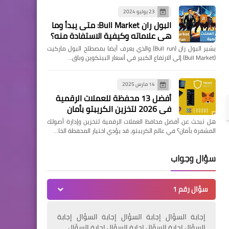
23 يوليو 2024
البول ران Bull Market: متى يبدأ وما
هي علاماته وكيفية الاستفادة منه؟
يشير البول ران (Bull run) والذي يعرف أيضا بمصطلح البول ماركيت
(Bull Market) إلى الارتفاع الكبير في أسعار البيتكوين وباق…
14 مارس 2025
أفضل 13 محفظة للعملات الرقمية
في 2026 لتخزين الكريبتو بأمان
هل تبحث عن أفضل محافظ العملات الرقمية لتخزين وإدارة أصولك
المشفرة بأمان؟ في عالم الكريبتو، قد يؤدي اختيار المحفظة الخا…
سؤال وجواب
سؤال رقم 1
إجابة السؤال إجابة السؤال إجابة السؤال إجابة
السؤال إجابة السؤال إجابة السؤال إجابة السؤال