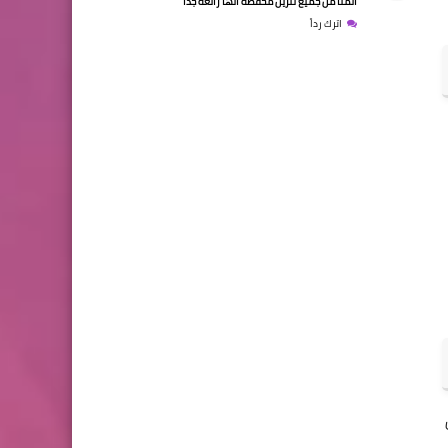
اتمنا من جميع تنزيل محفظه انها رائعه جدا
اترك رداً
ت عملة SHIB من