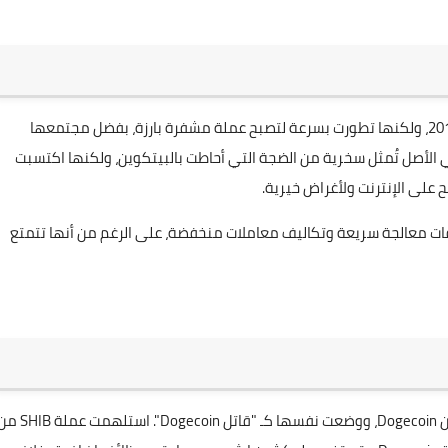
Dogecoin (DOGE) هي عملة ميمية بدأت كمزحة في عام 2013، ولكنها تطورت بسرعة لتصبح عملة مشفرة بارزة، بفضل مجتمعها
لأصل تُمثل سخرية من الضجة التي أحاطت بالبيتكوين، ولكنها اكتسبت
 على الإنترنت ولأغراض خيرية.
 على إطار عمل Litecoin، مما يتيح أوقات معالجة سريعة وتكاليف معاملات منخفضة، على الرغم من أنها تتمتع
تم تقديم Shiba Inu (SHIB) في أغسطس 2020، مستوحاة من Dogecoin، ووضعت نفسها كـ "قاتل Dogecoin". استلهم