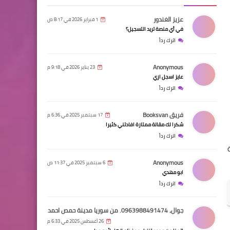
عزيز الغندور
1 فبراير 2026 في 8:17 ص
في أي منصة تريد التسجيل؟
اترك رداً
Anonymous
23 يناير 2026 في 9:18 م
عايز اسجل ازي
اترك رداً
فريق Booksvan
17 سبتمبر 2025 في 6:36 م
شكرا لك مقالة ممتازة افادتني كثيرا
اترك رداً
Anonymous
6 سبتمبر 2025 في 11:37 ص
ابو مهدي
اترك رداً
جوال، 0963988491474. من سوريا مدينة حمص احمد محمد عامر
26 أغسطس 2025 في 6:33 م