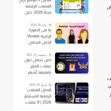
العملات الرقمية
ان
مجاناً 2026: دليل
ا،
للمبتدئين
يناير 30, 2026
ما هي الصورة
الرمزية Avatar؟
الدليل الشامل
للمبتدئين 2026
ديسمبر 22, 2025
دليل شامل حول
عملات الميم:
ماهيتها، أشهر
أنواعها، وكيفية
رنت
تجنب المخاطر
إبريل 28, 2026
ف
أفضل العملات
الرقمية للاستثمار
2026 | 8 عملات
بمشاريع قوية