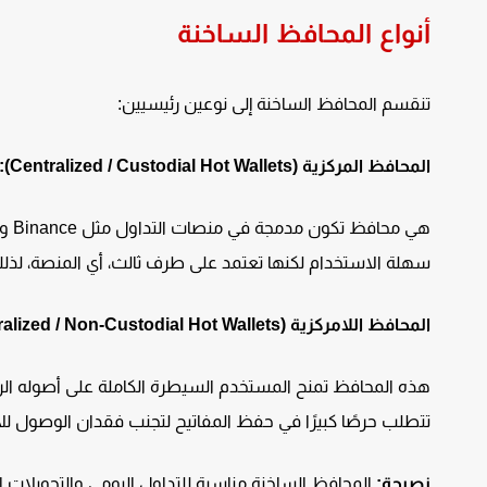
أنواع المحافظ الساخنة
تنقسم المحافظ الساخنة إلى نوعين رئيسيين:
المحافظ المركزية (Centralized / Custodial Hot Wallets):
سهلة الاستخدام لكنها تعتمد على طرف ثالث، أي المنصة، لذلك
المحافظ اللامركزية (Decentralized / Non-Custodial Hot Wallets):
تتطلب حرصًا كبيرًا في حفظ المفاتيح لتجنب فقدان الوصول لل
نصيحة:
المحافظ الساخنة مناسبة للتداول اليومي والتحويلات السري