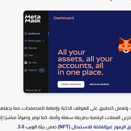
وتعمل كتطبيق على الهواتف الذكية وإضافة للمتصفحات، مما يجعلها خي
خزين العملات الرقمية بطريقة سهلة وآمنة، كما توفر وصولًا مباشرًا إل
الرموز غيرالقابلة للاستبدال (NFT)
ضمن بيئة
الويب 3.0
.