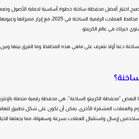
ية، أصبح اختيار أفضل محفظة ساخنة خطوة أساسية لحماية الأصول وضم
سهولة الوصول إليها. في هذا المقال، سنستعرض أفضل 10 محافظ العملات الرقمية الساخنة في 2025، مع إبراز مميزاتها وعيوبه
توى خبرتك في عالم الكريبتو.
اخنة دعنا أولا نتعرف على ماهي هذه المحافظ وما الفرق بينها وبين
ساخنة؟
 الساخنة (Hot Wallet) أو كما يسميها البعض "محفظة الكريبتو الساخنة"، هي محفظة رقمية متصلة بالإنت
يريوم والعملات المشفرة الأخرى. يمكن أن تكون على شكل تطبيق للهات
ستخدمين إرسال واستقبال العملات بسرعة وسهولة، مما يجعلها الخيار