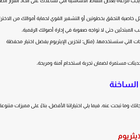
يجب مراعاة بعض النقاط الأساسية التي تساعدك على اتخاذ القرار الص
ل خاصية التحقق بخطوتين أو التشفير القوي لحماية أموالك من الاخترا
 المبتدئين حتى لا تواجه صعوبة في إدارة أصولك الرقمية.
كات التي ستستخدمها. (مثال: لتخزين الإيثريوم يفضل اختيار محفظة
ديثات مستمرة لضمان تجربة استخدام آمنة ومريحة.
 وما تبحث عنه. فيما يلي اختياراتنا الأفضل، بناءً على مميزات متنوعة