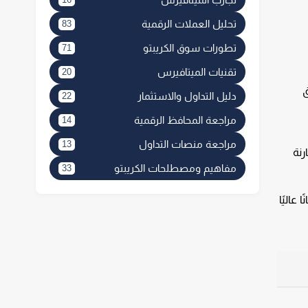
تحليل العملات الرقمية
83
تطورات سوق الكريبتو
71
تقنيات الميتافيرس
20
كمن الفرق
دليل التداول والاستثمار
22
مراجعة المحافظ الرقمية
14
مراجعة منصات التداول
13
رنة
مفاهيم ومصطلحات الكريبتو
33
 وأبرزها محافظ Ledger وTrezor، توفر أمانًا عاليًا