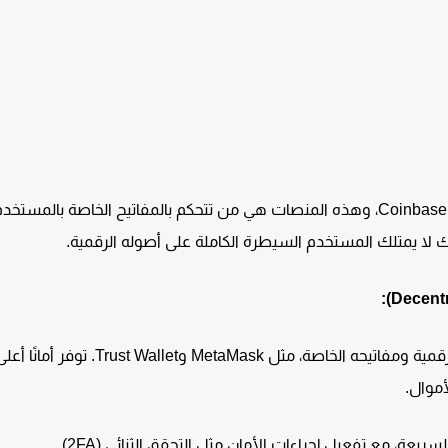
هي محافظ تكون مدمجة في منصات التداول مثل Binance وCoinbase، وهذه المنصات هي من تتحكم بالمفاتيح الخاصة بالمستخ
 لا يمتلك المستخدم السيطرة الكاملة على أصوله الرقمية.
هذه المحافظ تمنح المستخدم السيطرة الكاملة على أصوله الرقمية ومفاتيحه الخاصة، مثل etaMask
أموال.
عة، مع تفعيل إجراءات الأمان مثل التحقق الثنائي (2FA).