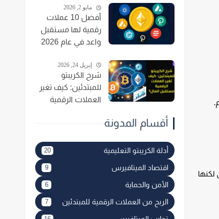
مايو 2, 2026
أفضل 10 عملات
رقمية لها مستقبل
واعد في عام 2026
إبريل 24, 2026
شرح الكريبتو
للمبتدئين: كيف تغير
العملات الرقمية
دم.
مستقبل المال؟
أقسام المدونة
أدلة الكريبتو التعليمية
20
اقتصاد الميتافيرس
9
M وTrust Wallet. توفر أمانًا أعلى لكنها
الأمن والحماية
6
الربح من العملات الرقمية للمبتدئين
7
تجارب الميتافيرس
16