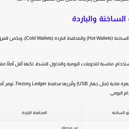
الساخنة والباردة
تنقسم محافظ العملات الرقمية إلى نوعين رئيسيين: المحافظ الساخنة (Hot Wallets) والمحافظ الباردة (Cold Wallets)، وي
دام، مناسبة للتحويلات اليومية والتداول النشط، لكنها أقل أمانًا مقا
غير متصلة بالإنترنت، غالبًا على شكل أجهزة مادية (مثل جهاز USB)
م اليومي.
و الساخنة
المحافظ الباردة
غير متصلة