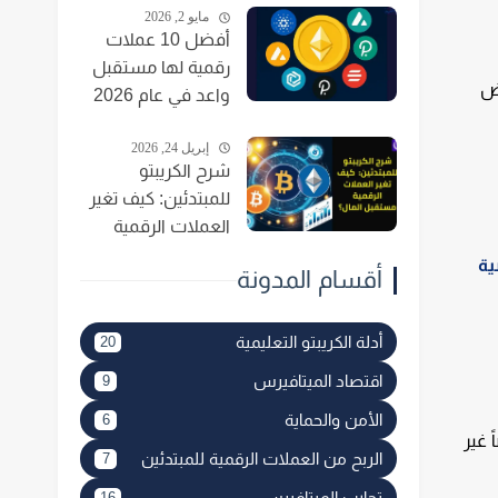
مايو 2, 2026
أفضل 10 عملات
رقمية لها مستقبل
اض
واعد في عام 2026
إبريل 24, 2026
شرح الكريبتو
للمبتدئين: كيف تغير
العملات الرقمية
مستقبل المال؟
ة
أقسام المدونة
أدلة الكريبتو التعليمية
20
اقتصاد الميتافيرس
9
الأمن والحماية
6
 غير
الربح من العملات الرقمية للمبتدئين
7
تجارب الميتافيرس
16