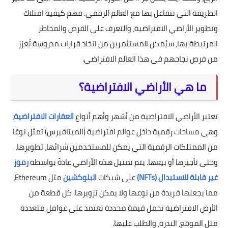
الطريقة التي نتفاعل بها مع العالم الرقمي. فهم كيفية امتلاك
وتطوير الأراضي الافتراضية، والتعرف على الفرص والمخاطر
المرتبطة بها، سيُمكن المستثمرين من اتخاذ قرارات مدروسة تُعزز
من فرص نجاحهم في هذا العالم الافتراضي.
ما هي الأراضي الافتراضية؟
تعتبر الأراضي الافتراضية من أشهر وأهم أنواع
العقارات الافتراضية
،
وهي مساحات رقمية داخل عوالم افتراضية (الميتافيرس) تمثل نوعًا
من الممتلكات الرقمية التي يمكن للمستخدمين شرائها، تطويرها،
وحتى تأجيرها أو بيعها. يتم تمثيل هذه الأراضي عادةً بواسطة
رموز
غير قابلة للاستبدال (NFTs)
على شبكات
البلوكشين
مثل Ethereum،
مما يجعلها فريدة من نوعها ولا يمكن تزويرها. كل قطعة من
الأرض الافتراضية تحمل قيمة محددة تعتمد على عوامل متعددة
مثل الموقع، الندرة، والطلب عليها.