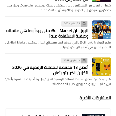
يتساءل العديد من المستثمرين عن مستقبل عملة دوجكوين Dogecoin، وهل سعر
دوجكوين سيصل إلى 1 دولار، وذلك بعد أن شهدت عملة …
23 يوليو 2024
البول ران Bull Market: متى يبدأ وما هي علاماته
وكيفية الاستفادة منه؟
يشير البول ران (Bull run) والذي يعرف أيضا بمصطلح البول ماركيت (Bull Market) إلى
الارتفاع الكبير في أسعار البيتكوين وباق…
14 مارس 2025
أفضل 13 محفظة للعملات الرقمية في 2026
لتخزين الكريبتو بأمان
هل تبحث عن أفضل محافظ العملات الرقمية لتخزين وإدارة أصولك المشفرة بأمان؟
في عالم الكريبتو، قد يؤدي اختيار المحفظة الخا…
المشاركات الأخيرة