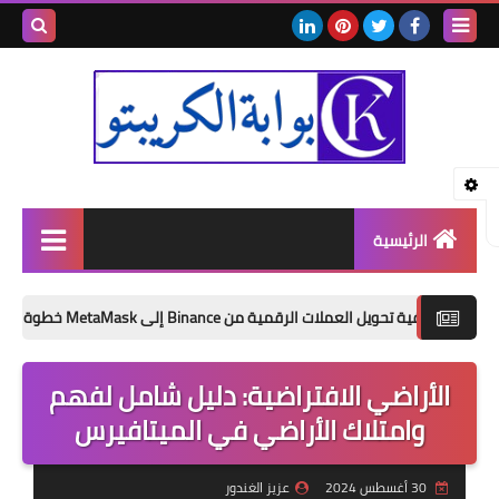
بحث هذه
المدونة
الإلكتروني
الرئيسية
أساسيات الكريبتو
لعملات الرقمية من Binance إلى MetaMask خطوة بخطوة للمبتدئين (دليل 2026)
العملات الرقمية
الأراضي الافتراضية: دليل شامل لفهم
شروحات
وامتلاك الأراضي في الميتافيرس
منصات التداول
المحافظ الرقمية
30 أغسطس 2024
عزيز الغندور