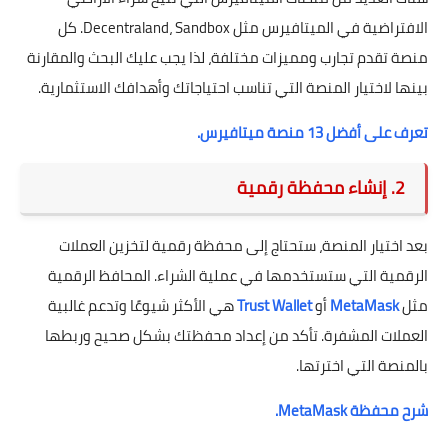
الافتراضية في الميتافيرس مثل Decentraland، Sandbox. كل
منصة تقدم تجارب ومميزات مختلفة، لذا يجب عليك البحث والمقارنة
بينها لاختيار المنصة التي تناسب احتياجاتك وأهدافك الاستثمارية.
تعرف على أفضل 13 منصة ميتافيرس.
2. إنشاء محفظة رقمية
بعد اختيار المنصة، ستحتاج إلى محفظة رقمية لتخزين العملات
الرقمية التي ستستخدمها في عملية الشراء. المحافظ الرقمية
مثل
MetaMask
أو
Trust Wallet
هي الأكثر شيوعًا وتدعم غالبية
العملات المشفرة. تأكد من إعداد محفظتك بشكل صحيح وربطها
بالمنصة التي اخترتها.
شرح محفظة MetaMask.