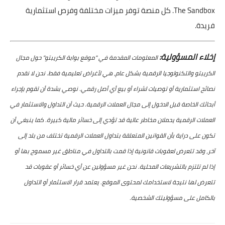
The Sandbox. كل منصة توفر ميزات مختلفة وفرص استثمارية
فريدة.
إخلاء المسؤولية:
المعلومات المقدمة في "موقع بوابة الكريبتو" حول مجال
الكريبتو والتكنولوجيا الرقمية بشكل عام، هي لأغراض تعليمية فقط. نحن لا نقدم
نصائح استثمارية أو توصيات لشراء أو بيع أي أصل رقمي. نوصي بشدة أن تقوم بإجراء
أبحاثك الخاصة قبل الدخول إلى مجال العملات الرقمية. حيث أن التداول والاستثمار في
العملات الرقمية يحملان مخاطر عالية قد تؤدي إلى خسائر مالية كبيرة. كما ينبغي أن
تكون على دراية بأن القوانين المتعلقة بتداول العملات الرقمية تختلف من بلد إلى
آخر، وقد تتعرض لعقوبات قانونية إذا قمت بالتداول في مناطق غير مسموح بها أو
إذا لم تلتزم بالتشريعات المحلية. نحن غير مسؤولين عن أي خسائر أو عقوبات قد
تتعرض لها نتيجة لاستخدامك لمحتوى الموقع. يعتمد قرار الاستثمار أو التداول
بالكامل على مسؤوليتك الشخصية.