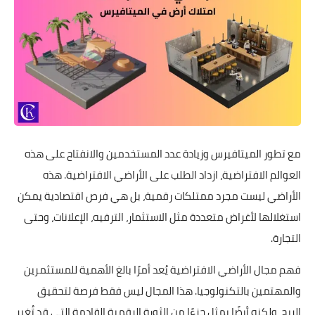
مع تطور الميتافيرس وزيادة عدد المستخدمين والانفتاح على هذه
العوالم الافتراضية، ازداد الطلب على الأراضي الافتراضية. هذه
الأراضي ليست مجرد ممتلكات رقمية، بل هي فرص اقتصادية يمكن
استغلالها لأغراض متعددة مثل الاستثمار، الترفيه، الإعلانات، وحتى
التجارة.
فهم مجال الأراضي الافتراضية يُعد أمرًا بالغ الأهمية للمستثمرين
والمهتمين بالتكنولوجيا. هذا المجال ليس فقط فرصة لتحقيق
الربح، ولكنه أيضًا يمثل جزءًا من الثورة الرقمية القادمة التي قد تُغير