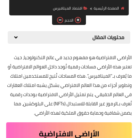
التداول والاستثمار
الصفحة الرئيسية
اقتصاد الميتافيرس
الحجم
الميتافيرس وNFT
الأخبار والتنظيمات
محتويات المقال
الأراضي الافتراضية هو مفهوم جديد في عالم التكنولوجيا، حيث
تعتبر هذه الأراضي مساحات رقمية تُوجد داخل العوالم الافتراضية أو
ما يُعرف بـ"الميتافيرس". هذه المساحات تُتيح للمستخدمين امتلاك
وتطوير أجزاء من هذا العالم الافتراضي بشكل يشبه امتلاك العقارات
في العالم الحقيقي. يتم تمثيل الأراضي الافتراضية بوحدات رقمية
تُعرف بـالرموز غير القابلة للاستبدال (NFTs) على البلوكشين، مما
يضمن شفافية وحماية حقوق الملكية لهذه الأراضي.