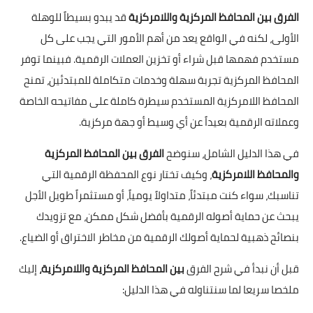
الفرق بين المحافظ المركزية واللامركزية
قد يبدو بسيطاً للوهلة
الأولى، لكنه في الواقع يعد من أهم الأمور التي يجب على كل
مستخدم فهمها قبل شراء أو تخزين العملات الرقمية. فبينما توفر
المحافظ المركزية تجربة سهلة وخدمات متكاملة للمبتدئين، تمنح
المحافظ اللامركزية المستخدم سيطرة كاملة على مفاتيحه الخاصة
وعملاته الرقمية بعيداً عن أي وسيط أو جهة مركزية.
في هذا الدليل الشامل، سنوضح
الفرق بين المحافظ المركزية
والمحافظ اللامركزية
، وكيف تختار نوع المحفظة الرقمية التي
تناسبك، سواء كنت مبتدئاً، متداولاً يومياً، أو مستثمراً طويل الأجل
يبحث عن حماية أصوله الرقمية بأفضل شكل ممكن، مع تزويدك
بنصائح ذهبية لحماية أصولك الرقمية من مخاطر الاختراق أو الضياع.
قبل أن نبدأ في شرح الفرق
بين المحافظ المركزية واللامركزية،
إليك
ملخصا سريعا لما سنتناوله في هذا الدليل: