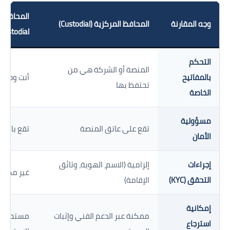
وجه المقارنة
المحافظ المركزية (Custodial)
Custodial)
التحكم
المنصة أو الشركة هي من
بالمفاتيح
أنت وحدك 
تحتفظ بها
الخاصة
مسؤولية
تقع على عاتق المنصة
تقع بالكا
الأمان
إجراءات
إلزامية (الاسم، الهوية، وثائق
غير مطلو
التحقق (KYC)
الإقامة)
إمكانية
ممكنة عبر الدعم الفني وإثبات
مستحيلة ف
استرجاع