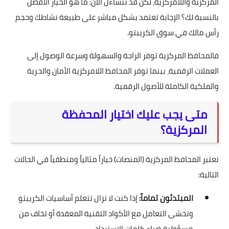
المركزية واللامركزية، لكن قد تتساءل الآن: ما هو الخيار الأفضل
بالنسبة لك؟ الإجابة تعتمد بشكل مباشر على طبيعة نشاطك وحجم
رأس مالك في سوق الكريبتو.
فالمحافظ المركزية توفر الراحة والسهولة وسرعة الوصول إلى
العملات الرقمية، بينما توفر المحافظ اللامركزية الأمان والحرية
والملكية الكاملة للأصول الرقمية.
متى يجب عليك اختيار المحفظة
المركزية؟
تعتبر المحافظ المركزية (المنصات) خياراً مثالياً ومنطقياً في الحالات
التالية:
المبتدئون تماماً:
إذا كنت لا تزال تتعلم أساسيات الكريبتو
وتخشى التعامل مع الأكواد التقنية المعقدة أو تخاف من
مسؤولية ضياع كلمات الاسترداد.