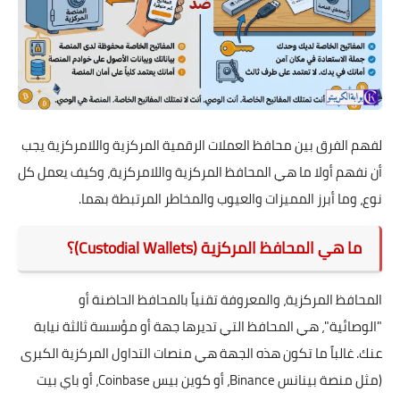
لفهم الفرق بين محافظ العملات الرقمية المركزية واللامركزية يجب
أن نفهم أولا ما هي المحافظ المركزية واللامركزية، وكيف يعمل كل
نوع، وما أبرز المميزات والعيوب والمخاطر المرتبطة بهما.
ما هي المحافظ المركزية (Custodial Wallets)؟
المحافظ المركزية، والمعروفة تقنياً بالمحافظ الحاضنة أو
"الوصائية"، هي المحافظ التي تديرها جهة أو مؤسسة ثالثة نيابة
عنك. غالباً ما تكون هذه الجهة هي منصات التداول المركزية الكبرى
(مثل منصة بينانس Binance، أو كوين بيس Coinbase، أو باي بيت