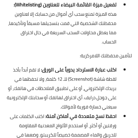
تفعيل ميزة القائمة البيضاء للعناوين (Whitelisting):
هذه الميزة تمنع سحب أي أموال من حسابك إلا لعناوين
محفظتك الشخصية التي قمت بتسجيلها مسبقاً وتأكيدها،
مما يعطل محاولات السحب السريعة في حال اختراق
الحساب.
لتأمين محفظتك اللامركزية:
اكتب عبارة الاسترداد يدوياً على الورق:
لا تقم أبداً بأخذ
لقطة شاشة (Screenshot) للـ 12 كلمة، ولا تحفظها في
بريدك الإلكتروني، أو على تطبيق الملاحظات في هاتفك، أو
على جوجل درايف. أي اختراق لهاتفك أو سحابتك الإلكترونية
سيعني خسارة فورية لأموالك.
احفظ نسخ متعددة في أماكن آمنة:
اكتب الكلمات على
ورقتين أو أكثر، أو استخدم الألواح المعدنية المقاومة
للحريق والماء المصممة خصيصاً للكريبتو، وضعها في