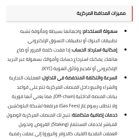
مميزات المحافظ المركزية
سهولة الاستخدام:
واجهاتها بسيطة ومألوفة تشبه
تطبيقات البنوك أو تطبيقات التسوق الإلكتروني.
إمكانية استرداد الحساب:
إذا فقدت كلمة المرور أو ضاع
هاتفك، يمكنك استرجاع حسابك وأموالك بسهولة عبر البريد
الإلكتروني أو تقديم وثائق الهوية (KYC).
السرعة والتكلفة المنخفضة في التداول:
العمليات التجارية
والشراء والبيع داخل المنصات المركزية تتم على قواعد
بيانات المنصة الداخلية (Off-chain)، مما يعني أنها فورية
ولا تتطلب رسوم غاز (Gas Fees) مرتفعة لشبكة البلوكشين.
خدمات إضافية متكاملة:
تتيح لك المنصات المركزية الوصول
المباشر لخدمات الاستثمار (Staking)، القروض، وتحويل
العملات النقدية (الفيات كالدولار واليورو) إلى عملات رقمية