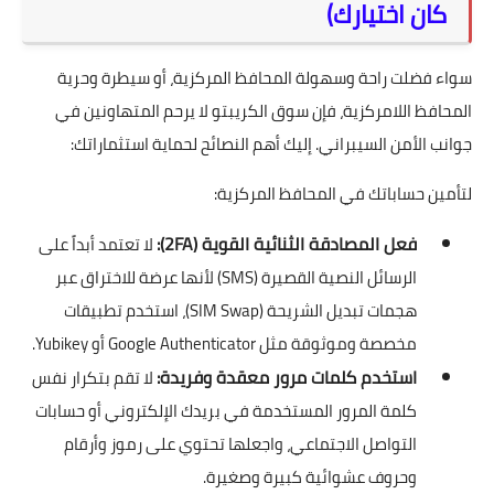
كان اختيارك)
سواء فضلت راحة وسهولة المحافظ المركزية، أو سيطرة وحرية
المحافظ اللامركزية، فإن سوق الكريبتو لا يرحم المتهاونين في
جوانب الأمن السيبراني. إليك أهم النصائح لحماية استثماراتك:
لتأمين حساباتك في المحافظ المركزية:
فعل المصادقة الثنائية القوية (2FA):
لا تعتمد أبداً على
الرسائل النصية القصيرة (SMS) لأنها عرضة للاختراق عبر
هجمات تبديل الشريحة (SIM Swap)، استخدم تطبيقات
مخصصة وموثوقة مثل Google Authenticator أو Yubikey.
استخدم كلمات مرور معقدة وفريدة:
لا تقم بتكرار نفس
كلمة المرور المستخدمة في بريدك الإلكتروني أو حسابات
التواصل الاجتماعي، واجعلها تحتوي على رموز وأرقام
وحروف عشوائية كبيرة وصغيرة.