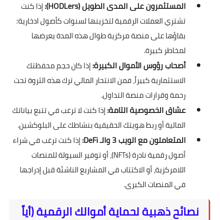
المستثمرون على المدى الطويل (HODLers):
إذا كنت
تشتري العملات الرقمية لتخزينها لسنوات كأصول ادخارية؛
بقاؤها على منصة مركزية طوال هذه المدة يعرضها
لمخاطر كبيرة.
أصحاب رؤوس الأموال الكبيرة:
إذا كان حجم محفظتك
الاستثمارية كبيراً، فمن الانتحار المالي ترك هذه الثروة تحت
رحمة وقرارات منصة التداول.
عشاق الخصوصية التامة:
إذا كنت لا ترغب في تتبع بياناتك
المالية أو ربط هويتك الحقيقية بنشاطك على البلوكشين.
المتعاملون مع الويب 3 والـ DeFi:
إذا كنت ترغب في شراء
أصول رقمية نادرة (NFTs)، أو توفير السيولة للمنصات
اللامركزية، أو الاكتتاب في المشاريع الناشئة قبل إدراجها
في المنصات الكبرى.
نصائح ذهبية لحماية أموالك الرقمية (أياً