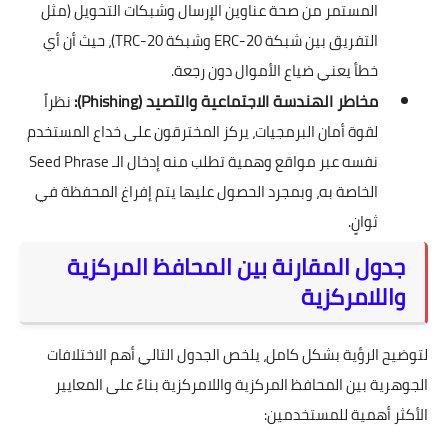
المستمر من صحة عناوين الإرسال وشبكات التحويل (مثل
التفريق بين شبكة ERC-20 وشبكة TRC-20)، حيث أن أي
خطأ يعني ضياع الأموال دون رجعة.
مخاطر الهندسة الاجتماعية والتصيد (Phishing):
نظراً
لقوة أمان البرمجيات، يركز المخترقون على خداع المستخدم
نفسه عبر مواقع وهمية تطلب منه إدخال الـ Seed Phrase
الخاصة به، وبمجرد الحصول عليها يتم إفراغ المحفظة في
ثوانٍ.
جدول المقارنة بين المحافظ المركزية
واللامركزية
لتوضيح الرؤية بشكل كامل، يلخص الجدول التالي أهم الاختلافات
الجوهرية بين المحافظ المركزية واللامركزية بناءً على المعايير
الأكثر أهمية للمستخدمين: