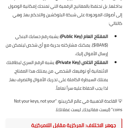
بداخلها، بل تحتفظ بالمفاتيح الرقمية التي تمنحك إمكانية الوصول
إلى أصولك الموجودة على شبكة البلوكشين والتحكم بها، وهي
كالتالي:
المفتاح العام (Public Key):
يشبه رقم حسابك البنكي
($IBAN$). يمكنك مشاركته بحرية مع أي شخص ليتمكن من
إرسال الأموال إليك.
المفتاح الخاص (Private Key):
يشبه الرقم السري لبطاقتك
الائتمانية أو توقيعك الشخصي. من يمتلك هذا المفتاح،
يمتلك السيطرة الكاملة على تحريك الأموال والتصرف بها،
لذا يجب الحفاظ عليه سراً تماماً.
💡 القاعدة الذهبية في عالم الكريبتو: "Not your keys, not your
coins" (ليست مفاتيحك، ليست عملاتك).
جوهر الاختلاف: المركزية مقابل اللامركزية