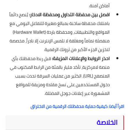
أماكن آمنة.
افصل بين محفظة التداول ومحفظة الادخار:
يُنصح دائماً
بامتلاك محفظة ساخنة بمبالغ صغيرة للتفاعل اليومي مع
المواقع والتطبيقات، ومحفظة باردة (Hardware Wallet)
منفصلة تماماً ومغلقة لا تلمس الإنترنت إلا نادراً، مخصصة
لتخزين الجزء الأكبر من ثروتك الرقمية.
احذر الروابط والإعلانات المزيفة:
قبل ربط محفظتك بأي
منصة لامركزية، تأكد مليار بالمئة من الرابط المكتوب في
المتصفح (URL). الكثير من عمليات السرقة تحدث بسبب
دخول المستخدمين على نسخ مقلدة ومزيفة للمواقع
المشهورة عبر إعلانات جوجل المضللة.
اقرأ أيضا: كيفية حماية محفظتك الرقمية من الاختراق
الخلاصة