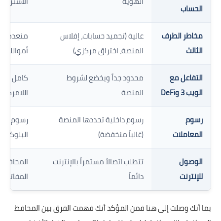
الهوية
الاسترداد
الحساب
مخاطر الطرف
عالية (تجميد حسابات، إفلاس
منعدمة (
الثالث
المنصة، اختراق مركزي)
أموالك)
التفاعل مع
محدود جداً ويخضع لشروط
كامل ومبا
الويب 3 وDeFi
المنصة
اللامركزية
رسوم
رسوم داخلية تحددها المنصة
المعاملات
(غالباً منخفضة)
البلوكشي
الوصول
تتطلب اتصالاً مستمراً بالإنترنت
المحافظ ا
للإنترنت
دائماً
المفاتيح د
بما أنك وصلت إلى هنا فمن المؤكد أنك فهمت الفرق بين المحافظ