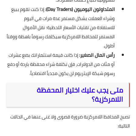
المتداولون اليوميون (Day Traders):
إذا كنت تقوم ببيع
وشراء العملات بشكل مستمر عدة مرات في اليوم
للاستفادة من تقلبات الأسعار اللحظية؛ نقل الأموال
المستمر للمحافظ اللامركزية سيكلفك رسوماً باهظة ووقتاً
أطول.
رأس المال الصغير:
إذا كانت قيمة استثماراتك بضع عشرات
أو مئات من الدولارات، فإن تكلفة شراء محفظة باردة أو دفع
رسوم شبكة الإيثريوم لن يكون مجدياً اقتصادياً.
متى يجب عليك اختيار المحفظة
اللامركزية؟
تصبح المحافظ اللامركزية ضرورة قصوى ولا غنى عنها في الحالات
التالية: