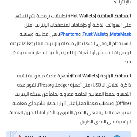
بالإنترنت:
المحافظ الساخنة (Hot Wallets):
تطبيقات برمجية يتم تثبيتها
على الهواتف الذكية أو كإضافات لمتصفحات الإنترنت (مثل:
MetaMask
، و
Trust Wallet
، و
Phantom
). هي مجانية، وسهلة
الاستخدام اليومي، لكنها تظل متصلة بالإنترنت مما يجعلها عرضة
لبرمجيات التجسس أو الثغرات إذا لم يتم تأمين الجهاز نفسه بشكل
جيد.
المحافظ الباردة (Cold Wallets):
أجهزة مادية ملموسة تشبه
ذاكرة الفلاش الـ USB (مثل أجهزة Ledger، وTrezor). تقوم هذه
الأجهزة بحفظ المفاتيح الخاصة معزولة تماماً عن شبكة الإنترنت
(Offline)، وتتطلب ضغطاً فعلياً على أزرار الجهاز لتأكيد أي معاملة.
تعتبر هذه الطريقة هي الحصن الأقوى والأكثر أماناً لتخزين العملات
الرقمية على المدى الطويل.