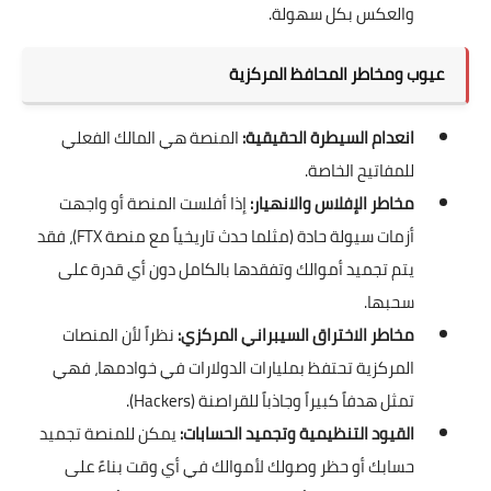
والعكس بكل سهولة.
عيوب ومخاطر المحافظ المركزية
انعدام السيطرة الحقيقية:
المنصة هي المالك الفعلي
للمفاتيح الخاصة.
مخاطر الإفلاس والانهيار:
إذا أفلست المنصة أو واجهت
أزمات سيولة حادة (مثلما حدث تاريخياً مع منصة FTX)، فقد
يتم تجميد أموالك وتفقدها بالكامل دون أي قدرة على
سحبها.
مخاطر الاختراق السيبراني المركزي:
نظراً لأن المنصات
المركزية تحتفظ بمليارات الدولارات في خوادمها، فهي
تمثل هدفاً كبيراً وجاذباً للقراصنة (Hackers).
القيود التنظيمية وتجميد الحسابات:
يمكن للمنصة تجميد
حسابك أو حظر وصولك لأموالك في أي وقت بناءً على