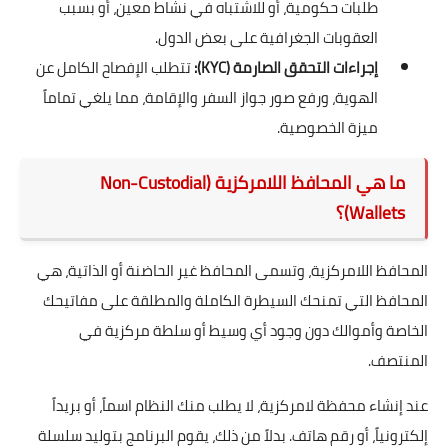
طلبات حكومية، أو للاشتباه في نشاط معين، أو بسبب
العقوبات الجغرافية على بعض الدول.
إجراءات التحقق الصارمة (KYC):
تتطلب الإفصاح الكامل عن
الهوية، ورفع صور جواز السفر والإقامة، مما يلغي تماماً
ميزة الخصوصية.
ما هي المحافظ اللامركزية (Non-Custodial
Wallets)؟
المحافظ اللامركزية، وتسمى المحافظ غير الحاضنة أو الذاتية، هي
المحافظ التي تمنحك السيطرة الكاملة والمطلقة على مفاتيحك
الخاصة وأموالك دون وجود أي وسيط أو سلطة مركزية في
المنتصف.
عند إنشاء محفظة لامركزية، لا يطلب منك النظام اسماً، أو بريداً
إلكترونياً، أو رقم هاتف. بدلاً من ذلك، يقوم البرنامج بتوليد سلسلة