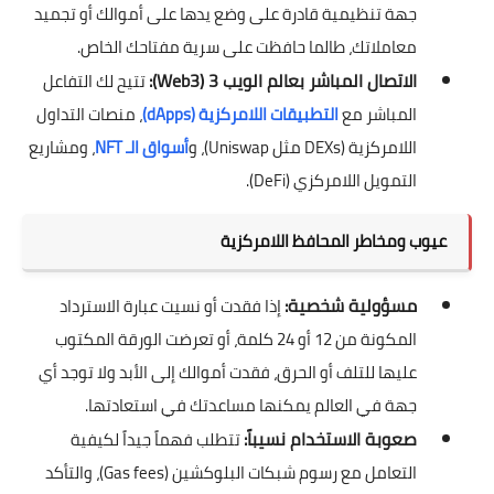
جهة تنظيمية قادرة على وضع يدها على أموالك أو تجميد
معاملاتك، طالما حافظت على سرية مفتاحك الخاص.
الاتصال المباشر بعالم الويب 3 (Web3):
تتيح لك التفاعل
المباشر مع
التطبيقات اللامركزية (dApps)
، منصات التداول
اللامركزية (DEXs مثل Uniswap)، و
أسواق الـ NFT
، ومشاريع
التمويل اللامركزي (DeFi).
عيوب ومخاطر المحافظ اللامركزية
مسؤولية شخصية:
إذا فقدت أو نسيت عبارة الاسترداد
المكونة من 12 أو 24 كلمة، أو تعرضت الورقة المكتوب
عليها للتلف أو الحرق، فقدت أموالك إلى الأبد ولا توجد أي
جهة في العالم يمكنها مساعدتك في استعادتها.
صعوبة الاستخدام نسيباً:
تتطلب فهماً جيداً لكيفية
التعامل مع رسوم شبكات البلوكشين (Gas fees)، والتأكد