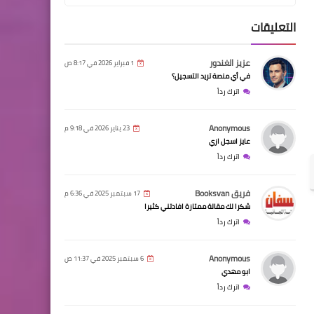
التعليقات
عزيز الغندور
1 فبراير 2026 في 8:17 ص
في أي منصة تريد التسجيل؟
اترك رداً
Anonymous
23 يناير 2026 في 9:18 م
عايز اسجل ازي
اترك رداً
فريق Booksvan
17 سبتمبر 2025 في 6:36 م
شكرا لك مقالة ممتازة افادتني كثيرا
اترك رداً
Anonymous
6 سبتمبر 2025 في 11:37 ص
ابو مهدي
اترك رداً