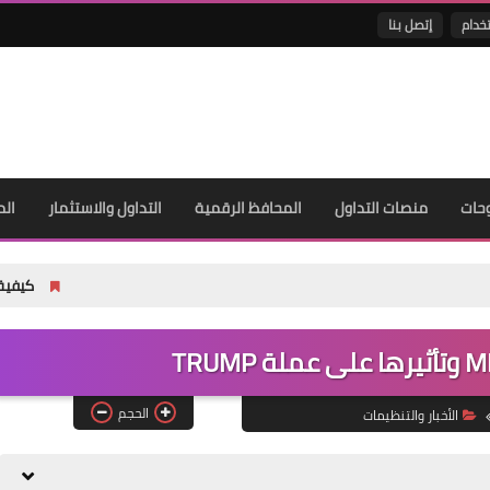
خدام
إتصل بنا
حات
منصات التداول
المحافظ الرقمية
التداول والاستثمار
الم
كيفية تحويل العملات الرقمية من Binance إلى taMask
الحجم
الأخبار والتنظيمات