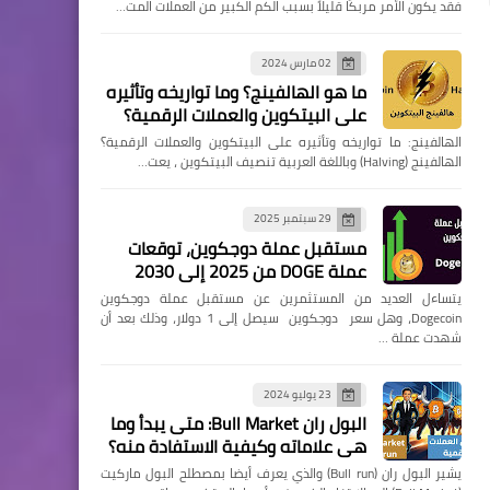
فقد يكون الأمر مربكًا قليلاً بسبب الكم الكبير من العملات المت…
02 مارس 2024
ما هو الهالفينج؟ وما تواريخه وتأثيره
على البيتكوين والعملات الرقمية؟
الهالفينج: ما تواريخه وتأثيره على البيتكوين والعملات الرقمية؟
الهالفينج (Halving) وباللغة العربية تنصيف البيتكوين ، يعت…
29 سبتمبر 2025
مستقبل عملة دوجكوين، توقعات
عملة DOGE من 2025 إلى 2030
يتساءل العديد من المستثمرين عن مستقبل عملة دوجكوين
Dogecoin، وهل سعر دوجكوين سيصل إلى 1 دولار، وذلك بعد أن
شهدت عملة …
23 يوليو 2024
البول ران Bull Market: متى يبدأ وما
هي علاماته وكيفية الاستفادة منه؟
يشير البول ران (Bull run) والذي يعرف أيضا بمصطلح البول ماركيت