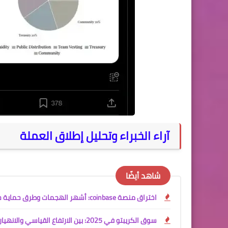
آراء الخبراء وتحليل إطلاق العملة
شاهد أيضًا
اختراق منصة coinbase: أشهر الهجمات وطرق حماية حسابك
سوق الكريبتو في 2025: بين الارتفاع القياسي والانهيار — تقرير تحليلي شامل