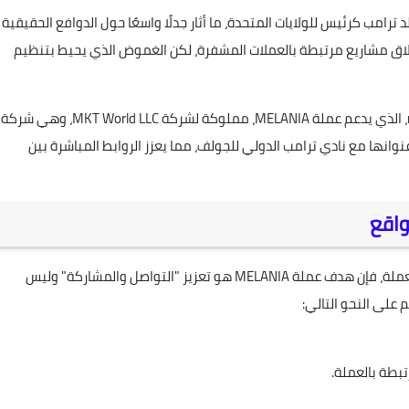
رامب كرئيس للولايات المتحدة، ما أثار جدلًا واسعًا حول الدوافع الحقيقية
طلاق مشاريع مرتبطة بالعملات المشفرة، لكن الغموض الذي يحيط بتنظيم
تبين أن حقوق الملكية الفكرية لموقع melaniameme.com، الذي يدعم عملة MELANIA، مملوكة لشركة MKT World LLC، وهي شركة
20. وتشارك هذه الشركة عنوانها مع نادي ترامب الدولي للجولف، مما يعزز الروابط المباشرة بين
وفقًا للموقع الرسمي الذي أطلقته ميلانيا ترامب للترويج للعملة، فإن هدف عملة MELANIA هو تعزيز "التواصل والمشاركة" وليس
 على النحو التالي: