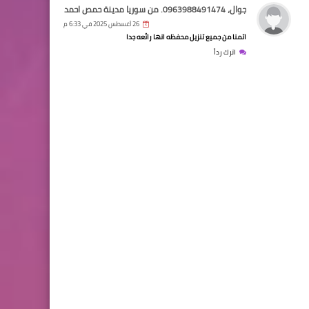
جوال، 0963988491474. من سوريا مدينة حمص احمد محمد عامر
26 أغسطس 2025 في 6:33 م
اتمنا من جميع تنزيل محفظه انها رائعه جدا
اترك رداً