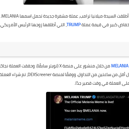
في خطوة أثارت الكثير من الجدل في عالم العملات الرقمية، أطلقت السيدة ميلانيا ترامب، عملة مشفرة جديدة تحمل اسمها MELANIA.
نخفاض كبير في قيمة عملة
TRUMP
، التي أطلقها زوجها الرئيس الأمريكي
MELANIA
من خلال منشور على منصة X (تويتر سابقًا). وحققت العملة نجاحًا
سريعًا، حيث وصلت قيمتها السوقية إلى 6.14 مليار دولار خلال أقل من ساعتين من التداول. ووفقًا لمنصة DEXScreener، تم شراء العم