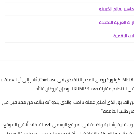
لات الرقمية
قدم خبراء العملات المشفرة تحليلات مختلفة حول عملة MELANIA. كونور غروغان، المدير التنفيذي في Coinbase، أشار إلى أن العملة لا
من الفريق الذي أطلق عملة ترامب، والذي يبدو أنه يتألف من محترفين في
ور العملات المشفرة المجهول "cygaar" إلى عيوب فنية وأمنية واضحة في الموقع الرسمي للعملة. فقد أُنشئ الموقع
قبل يوم واحد فقط من الإطلاق، ولم يتم تأمينه بخدمات حماية مثل Cloudflare، بالإضافة إلى أن تصميمه البرمجي وصفه بـ"البسيط