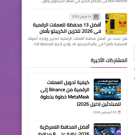
(Bull Market) إلى الارتفاع الكبير في أسعار البيتكوين وباق…
14 مارس 2025
أفضل 13 محفظة للعملات الرقمية
في 2026 لتخزين الكريبتو بأمان
هل تبحث عن أفضل محافظ العملات الرقمية لتخزين وإدارة أصولك
المشفرة بأمان؟ في عالم الكريبتو، قد يؤدي اختيار المحفظة الخا…
المشاركات الأخيرة
لة
كيفية تحويل العملات
الرقمية من Binance إلى
MetaMask خطوة بخطوة
للمبتدئين (دليل 2026)
03 أغسطس 2026
أفضل المحافظ اللامركزية
2026: نظرة على 8 محافظ