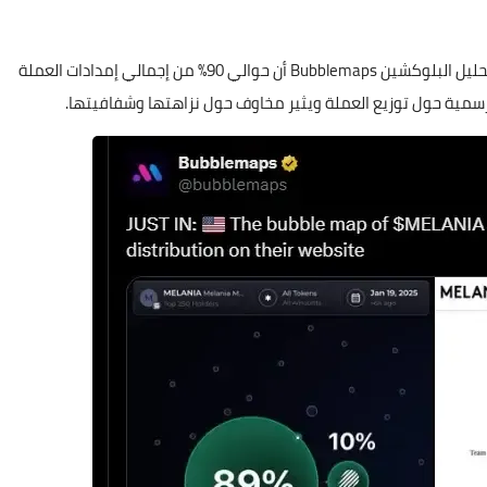
لكن هذه الأرقام قوبلت بشكوك كبيرة. حيث كشفت منصة تحليل البلوكشين Bubblemaps أن حوالي 90% من إجمالي إمدادات العملة
مية حول توزيع العملة ويثير مخاوف حول نزاهتها وشفافيتها.