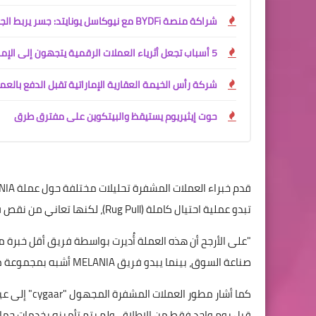
شراكة منصة BYDFi مع نيوكاسل يونايتد: جسر يربط الجماهير بعالم الكريبتو
5 أسباب تجعل أثرياء العملات الرقمية يتجهون إلى الإمارات العربية المتحدة
شركة رأس الخيمة العقارية الإماراتية تقبل الدفع بالعم
حوت إيثيريوم يستيقظ والبيتكوين على مفترق طرق
تبدو عملية احتيال كاملة (Rug Pull)، لكنها تعاني من نقص في التنظيم مقارنة بعملة TRUMP. وصرّح غروغان قائلًا:
"على الأرجح أن هذه العملة أُديرت بواسطة فريق أقل خبرة 
صناعة السوق، بينما يبدو فريق MELANIA أشبه بمجموعة من طلاب الجامعة."
كما أشار مط