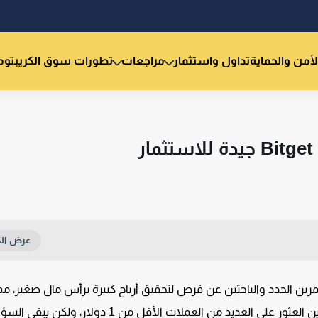
لأمن والحماية
تداول واستثمار
مراجعات
تطورات سوق الكريبتو
م
ية للمستثمرين الجدد والباحثين عن فرص لتحقيق أرباح كبيرة برأس مال صغير، مم
يجعلها في متناول الجميع. على منصة Bitget، يمكن للمستثمرين العثور على العديد من العملات الأقل من 1 دولار، ولكن ي