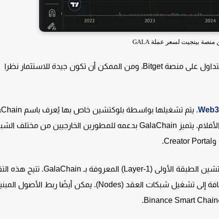
نصة بيتجيت لسعر عملة GALA
عملة Gala تُعتبر من أبرز العملات الأقل من 1 دولار المتاحة للتداول على منصة Bitget، ومن الممكن أن تكون جيدة للاستثمار نظرا
Web3
وهو مصمم لدعم نظام ترفيهي يشمل الألعاب، الموسيقى، والأفلام. يتميز GalaChain بدعمه للمطورين الخارجيين من مخت
يعتمد مشروع Gala على تقنية بلوكتشين الطبقة الأولى (Layer-1) المعروفة بـ aChain
إنشاء عقود ذكية، رموز مميزة مخصصة، وفرص مكافآت، بالإضافة إلى تشغيل شبكات العقد (Nodes). يمكن أيضًا ربط