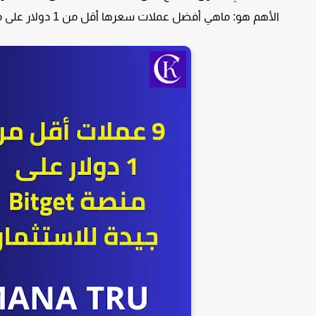
الأهم هو: ماهي أفضل عملات سعرها أقل من 1 دولار على منصة Bitget للاستثمار وكيفية اختيارها؟