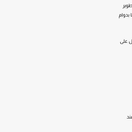
ة Zynga الشهيرة في تطوير
وكتشين وألعاب الفيديو. الشركة تضم اليوم أكثر من 350 موظفًا بدوام
مل على
ق العملات عند