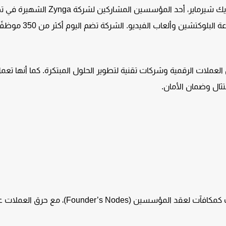
تم تأسيس Gala في عام 2019 من قبل إيريك شيرماير، أحد المؤسسين المشاركين لشرك
الألعاب الاجتماعية. انضم إليه فريق من كبار المطورين في صناعة البل
تداول العملات الرقمية وشركات تقنية لتطوير الحلول المبتكرة. كما أنها تع
تثال وضمان الأمان.
آلية العرض (Emission Mechanism): يتم إصدار العملات كمكافآت لعقد المؤسسين (Founder’s Nodes)، مع حر