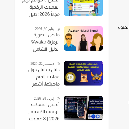
العملات الرقمية
مجاناً 2026: دليل
للمبتدئين
ا سنسلط الضوء
يناير 30, 2026
ما هي الصورة
الرمزية Avatar؟
الدليل الشامل
للمبتدئين 2026
ديسمبر 22, 2025
دليل شامل حول
عملات الميم:
ماهيتها، أشهر
أنواعها، وكيفية
تجنب المخاطر
إبريل 28, 2026
أفضل العملات
الرقمية للاستثمار
2026 | 8 عملات
بمشاريع قوية