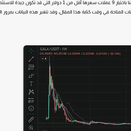
، قمنا باختيار 9 عملات سعرها أقل من 1 دولار التي قد تكون جيدة للاست
يانات المتاحة في وقت كتابة هذا المقال، وقد تتغير هذه البيانات بمرور ا