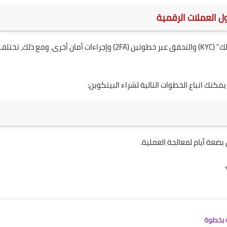
ل العملات الرقمية
غالبًا ما تتطلب منصات التداول الالتزام بمتطلبات "اعرف عميلك" (KYC) والتحقق عبر خطوتين (2FA) وإجراءات أمان أخرى. ومع ذلك، تختل
عة أيام لمعالجة العملية.