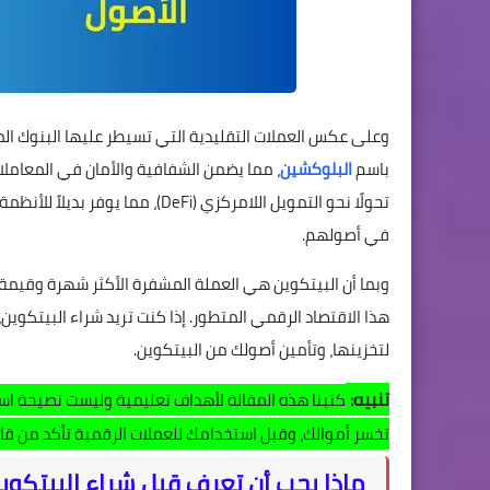
وعلى عكس العملات التقليدية التي تسيطر عليها البنوك الم
باسم
البلوكشين
، مما يضمن الشفافية والأمان في المعاملات
تحولًا نحو التمويل اللامركزي (eFi
في أصولهم.
وبما أن البيتكوين هي العملة المشفرة الأكثر شهرة وقيم
هذا الاقتصاد الرقمي المتطور. إذا كنت تريد شراء البيتكوين
لتخزينها، وتأمين أصولك من البيتكوين.
تنبيه:
كتبنا هذه المقالة لأهداف تعليمية وليست نصيحة استث
تخسر أموالك، وقبل استخدامك للعملات الرقمية تأكد من قان
ماذا يجب أن تعرف قبل شراء البيتكوي