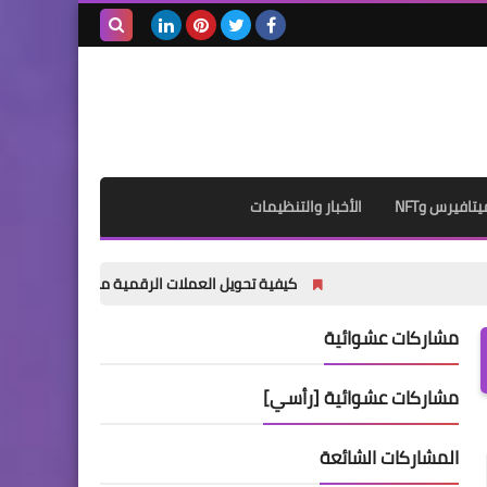
بحث هذه
المدونة
الإلكترونية
يتافيرس وNFT
الأخبار والتنظيمات
كيفية تحويل العملات الرقمية من Binance إلى MetaMask خطوة بخطوة للمبتدئين (دليل 2026)
مشاركات عشوائية
مشاركات عشوائية [رأسي]
المشاركات الشائعة