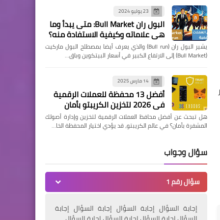
23 يوليو 2024
البول ران Bull Market: متى يبدأ وما
هي علاماته وكيفية الاستفادة منه؟
يشير البول ران (Bull run) والذي يعرف أيضا بمصطلح البول ماركيت
(Bull Market) إلى الارتفاع الكبير في أسعار البيتكوين وباق…
14 مارس 2025
أفضل 13 محفظة للعملات الرقمية
في 2026 لتخزين الكريبتو بأمان
هل تبحث عن أفضل محافظ العملات الرقمية لتخزين وإدارة أصولك
المشفرة بأمان؟ في عالم الكريبتو، قد يؤدي اختيار المحفظة الخا…
سؤال وجواب
سؤال رقم 1
إجابة السؤال إجابة السؤال إجابة السؤال إجابة
السؤال إجابة السؤال إجابة السؤال إجابة السؤال