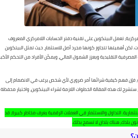
ركزية، تعمل البيتكوين على تقنية دفتر الحسابات اللامركزي المعروف
. لكن أهميتها تتجاوز كونها مجرد أصل للاستثمار، حيث تمثل البيتكوين
D)، مما يوفر بديلاً للأنظمة المصرفية التقليدية ويعزز الشمول المالي، ويمكّن الأفراد من التحكم الأكبر
ة، فإن فهم كيفية شرائها أمر ضروري لأي شخص يرغب في الانضمام إلى
، ستشرح لك هذه المقالة الخطوات اللازمة لشراء البيتكوين، واختيار محفظة
مارية. التداول والاستثمار في العملات الرقمية يعرف مخاطر كبيرة، قد
.
ون بلدك، هناك بلدان لا تسمح بذلك
ن؟