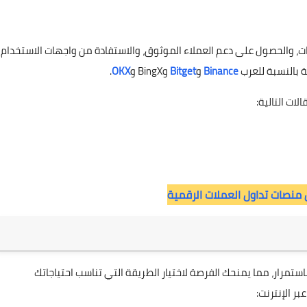
ت، والحصول على دعم العملاء الموثوق، والاستفادة من واجهات الاستخدام
 بالنسبة للعرب
Binance
و
Bitget
وBingX و
OKX
.
ات التالية:
نصات تداول العملات الرقمية
اد الخيارات المتاحة لشراء وامتلاك عملة البيتكوين (BTC) باستمرار، مما يمنحك الفرصة لاختيار الطريقة التي تناسب احتياجاتك
ر الإنترنت: