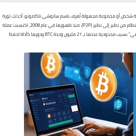
اسطة شخص أو مجموعة مجهولة تُعرف باسم ساتوشي ناكاموتو، أحدثت ثورة
في النظام المالي من خلال شبكتها اللامركزية التي تعمل بنظام من نظير إلى نظير (P2P). منذ ظهورها في عام 2008، اكتسبت عملة
البيتكوين شهرة واسعة وغالبًا ما يطلق عليها "الذهب الرقمي" بسبب محدودية عددها بـ 21 مليون وحدة BTC ودورها كأداة لحفظ