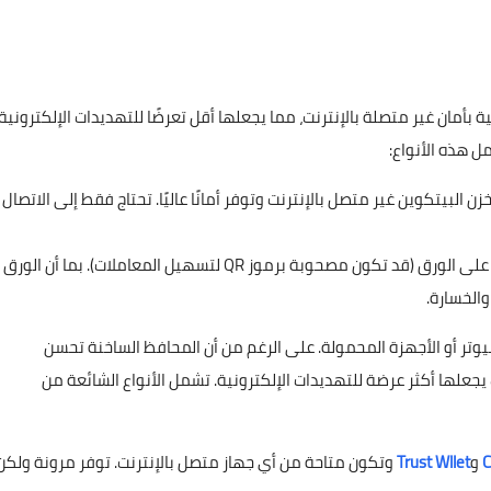
أمان غير متصلة بالإنترنت، مما يجعلها أقل تعرضًا للتهديدات الإلكترونية
ل هذه الأنواع:
زة مادية تشبه مفاتيح USB، تخزن البيتكوين غير متصل بالإنترنت وتوفر أمانًا عاليًا. تحتاج فقط إلى الاتصال
يتم طباعة المفاتيح الخاصة والعامة على الورق (قد تكون مصحوبة برموز QR لتسهيل المعاملات). بما أن الورق
الخسارة.
تر أو الأجهزة المحمولة. على الرغم من أن المحافظ الساخنة تحسن
 يجعلها أكثر عرضة للتهديدات الإلكترونية. تشمل الأنواع الشائعة من
C
و
Trust Wllet
وتكون متاحة من أي جهاز متصل بالإنترنت. توفر مرونة ولكن