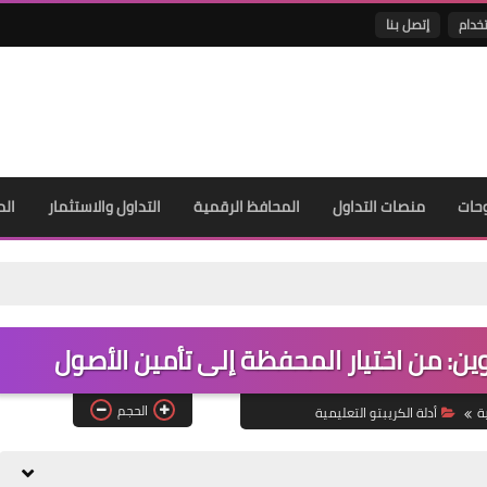
خدام
إتصل بنا
حات
منصات التداول
المحافظ الرقمية
التداول والاستثمار
الم
ن: من اختيار المحفظة إلى تأمين الأصول
الحجم
ة
أدلة الكريبتو التعليمية