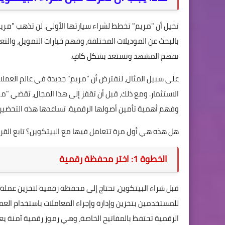
تخيل أن "مريم" تخطط لشراء سيارتها الأولى. لن تذهب "مريم"
بالبحث عن الموديلات المختلفة، وفهم خيارات التمويل، والتعر
تفهم المشهد وتستعد بشكل كافٍ.
على سبيل المثال، لنفترض أن "مريم" جديدة في عالم العملا
الاستثمار. ومع ذلك، قبل أن تقفز إلى هذا المجال، تقضي "مر
وفهم أهمية تأمين أصولها الرقمية. تساعدها هذه التحضيرات
هل هذه هي أول مرة تتعامل فيها مع البيتكوين؟ تابع القرا
الخطوة 1: اختر محفظة رقمية
قبل شراء البيتكوين، تحتاج إلى محفظة رقمية لتخزين عملة BTC. تشير
للمستخدمين بتخزين وإدارة وإجراء المعاملات باستخدام الع
الرقمية تحتفظ بالمفاتيح الخاصة، وهي رموز رقمية آمنة يع