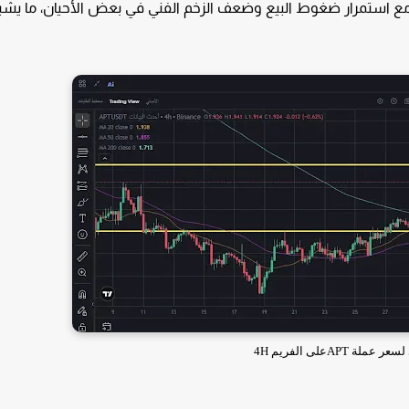
اول APT حول مستوى حوالي 1.7‑2 دولار مع بداية 2026، مع استمرار ضغوط البيع وضعف الزخم الفني في بعض الأحيان، ما ي
لة APTعلى الفريم 4H