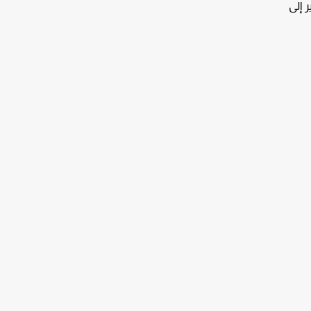
شير إلى