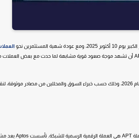
العملا
(Altcoins)، يطرح الكثيرون سؤالاً: هل يمكن لعملة APT أن تشهد موجة صعود قوية مشابهة لما حدث مع بعض العملا
في هذا المقال سنكشف عن توقعات أسعار عملة APT في عام 2026، وذلك حسب خبراء السوق والمحللين من مصادر موثوق
تعد Aptos شبكة بلوكتشين من الطبقة الأولى (Layer 1)، وعملة APT هي العملة ال