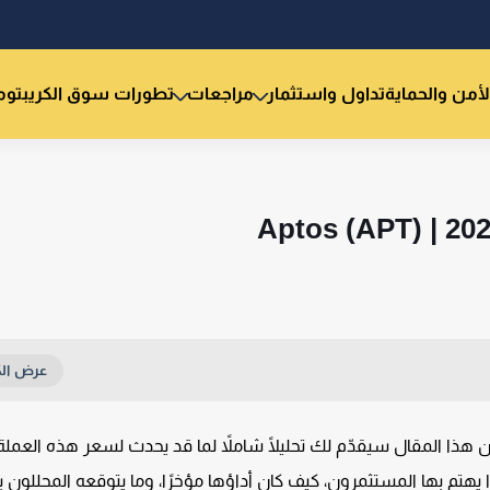
لأمن والحماية
تداول واستثمار
مراجعات
تطورات سوق الكريبتو
م
ت تبحث عن توقعات أسعار عملة APT في عام 2026، فإن هذا المقال سيقدّم لك تحليلًا شاملاً لما قد يحدث لسعر هذه ال
 سنتعرّف معًا على ما هي عملة Aptos (APT) ولماذا يهتم بها المستثمرون، كيف كان أداؤها مؤخرًا، وما يتوقعه المحلل