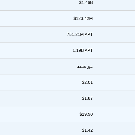
$1.46B
$123.42M
751.21M APT
1.19B APT
غير محدد
$2.01
$1.87
$19.90
$1.42