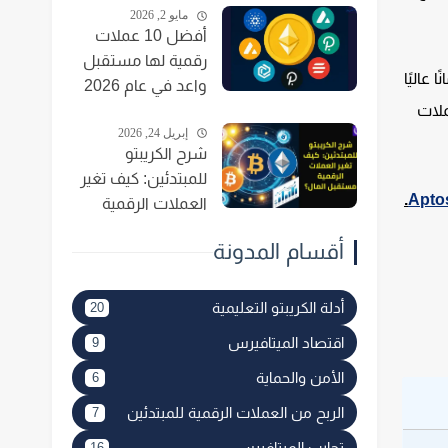
مايو 2, 2026
أفضل 10 عملات
رقمية لها مستقبل
تستخدم لغة البرمجة Move التي توفر أمانًا عاليًا
واعد في عام 2026
ّة (PoS) لتأمين الشبكة، مما جذب اهتمام مشاريع DeFi والعملات
إبريل 24, 2026
شرح الكريبتو
للمبتدئين: كيف تغير
.
العملات الرقمية
مستقبل المال؟
أقسام المدونة
أدلة الكريبتو التعليمية
20
اقتصاد الميتافيرس
9
الأمن والحماية
6
الربح من العملات الرقمية للمبتدئين
7
تجارب الميتافيرس
16