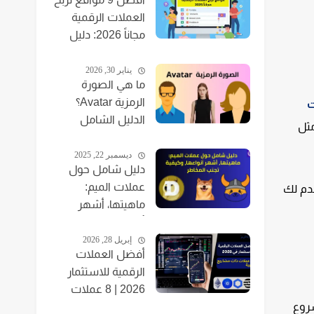
العملات الرقمية
مجاناً 2026: دليل
للمبتدئين
يناير 30, 2026
ما هي الصورة
الرمزية Avatar؟
ت
الدليل الشامل
ت مثل
للمبتدئين 2026
ديسمبر 22, 2025
دليل شامل حول
عملات الميم:
ة، لنقدم لك
ماهيتها، أشهر
أنواعها، وكيفية
تجنب المخاطر
إبريل 28, 2026
أفضل العملات
الرقمية للاستثمار
2026 | 8 عملات
رقمية الرسمية للشبكة. تأسست Aptos بعد مشروع
بمشاريع قوية