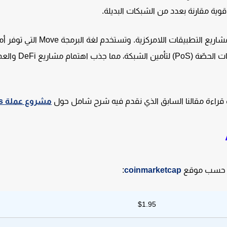
تهدف الشبكة إلى تقديم حلول سريعة وآمنة وقابلة للتوسع لمشاريع التطبيقات اللامركزية. و
وأداءً قويًا في تنفيذ العقود الذكية. وتعتمد الشبكة على آلية إثبات الحص
مشروع عملة Aptos
:
coinmarketcap
$1.95