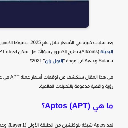
بعد تقلبات كبيرة في الأسعار خلال عام 2025، خصوصًا الانهيار الكبير يوم 10 أكتوبر 2025، ومع عودة شهية المستثمرين نحو
البديلة
Solana وAvax في موجة "
البول ران
" 2021؟
رؤية واقعية مدعومة بالتحليلات العالمية.
ما هي Aptos (APT)؟