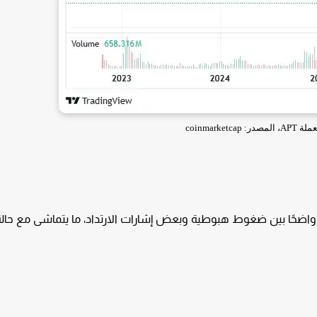
coinmarketc
 أداء عملة APT في السوق تذبذبًا واضحًا بين ضغوط هبوطية وبعض إشارات الارتداد، ما يتماشى مع حال