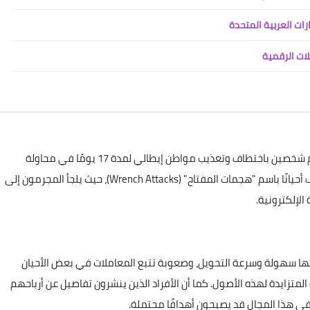
لات الرقمية
في مدينة نيويورك، تم اتهام شخصين باختطاف وتعذيب مواطن إيطالي لمدة 17 يومًا في محاولة
للحصول على كلمة مرور عملاته الرقمية. هذه الحوادث تُعرف أحيانًا باسم "هجمات المفتاح" (Wrench Attacks)، حيث يلجأ المجرمون إلى
الإلكترونية.
 منها سهولة وسرعة التحويل، وصعوبة تتبع المعاملات في بعض الأحيان
 المتزايدة لهذه الأصول. كما أن الأفراد الذين ينشرون تفاصيل عن أرباحهم
في هذا المجال قد يصبحون أهدافًا محتملة.