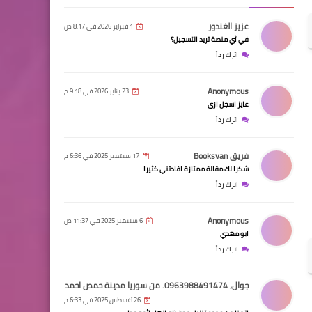
عزيز الغندور
1 فبراير 2026 في 8:17 ص
في أي منصة تريد التسجيل؟
اترك رداً
Anonymous
23 يناير 2026 في 9:18 م
عايز اسجل ازي
اترك رداً
فريق Booksvan
17 سبتمبر 2025 في 6:36 م
شكرا لك مقالة ممتازة افادتني كثيرا
اترك رداً
Anonymous
6 سبتمبر 2025 في 11:37 ص
ابو مهدي
اترك رداً
جوال، 0963988491474. من سوريا مدينة حمص احمد محمد عامر
26 أغسطس 2025 في 6:33 م