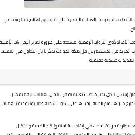
الاختطاف المرتبطة بالعملات الرقمية على مستوى العالم، مما يستدعي
ع.
الأفراد ذوي الثروات الرقمية، مشددة على ضرورة تعزيز الإجراءات الأمنية
لمزيد من المستثمرين، فإن هذه الحوادث تذكرنا بأن التداول في العملات
ى تهديدات جسدية حقيقية.
جيكي ستيفان وينكل، الذي يدير منصات تعليمية في مجال العملات الرقمية مثل
، لعملية اختطاف مروعة خارج منزلها. قام الجناة بإجبارها على ركوب شاحنة وطالبوا بفدية بالعملات
عد مطاردة جريئة، نجحت في إيقاف الشاحنة وإنقاذ الضحية واعتقال
الخاطفين. أصدرت محكمة بروكسل الجنائية أحكامًا بالسجن لمدة 12 عامًا على كل من المتهمين الثلاثة، بالإضافة إلى إلزامهم بدفع