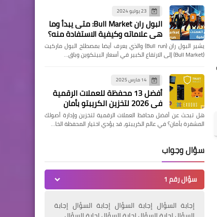
23 يوليو 2024
البول ران Bull Market: متى يبدأ وما
هي علاماته وكيفية الاستفادة منه؟
يشير البول ران (Bull run) والذي يعرف أيضا بمصطلح البول ماركيت
(Bull Market) إلى الارتفاع الكبير في أسعار البيتكوين وباق…
14 مارس 2025
أفضل 13 محفظة للعملات الرقمية
في 2026 لتخزين الكريبتو بأمان
هل تبحث عن أفضل محافظ العملات الرقمية لتخزين وإدارة أصولك
المشفرة بأمان؟ في عالم الكريبتو، قد يؤدي اختيار المحفظة الخا…
سؤال وجواب
سؤال رقم 1
إجابة السؤال إجابة السؤال إجابة السؤال إجابة
السؤال إجابة السؤال إجابة السؤال إجابة السؤال