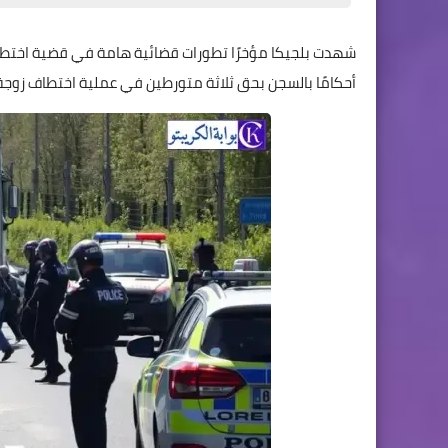
شهدت بلجيكا مؤخرًا تطورات قضائية هامة في قضية اختطاف
أحكامًا بالسجن بحق ثلاثة متورطين في عملية اختطاف زوجة