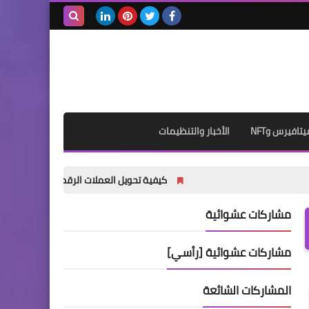
بحث هذه
المدونة
الإلكترونية
يتافيرس وNFT
الأخبار والتنظيمات
كيفية تحويل العملات الرقمية من Binance إلى MetaMask خطوة بخطوة للمبتدئين (دليل 2026)
مشاركات عشوائية
مشاركات عشوائية [رأسي]
المشاركات الشائعة