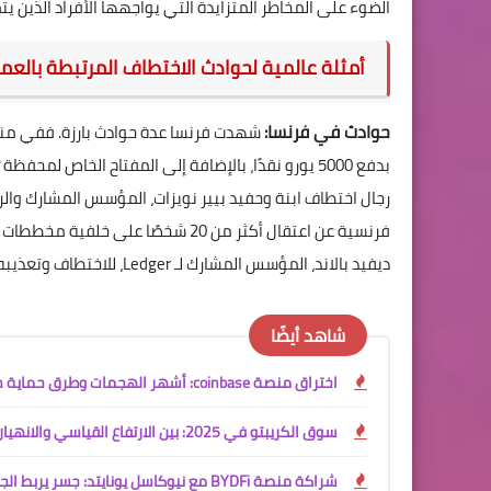
الضوء على المخاطر المتزايدة التي يواجهها الأفراد الذين 
أمثلة عالمية لحوادث الاختطاف المرتبطة بالعمل
حوادث في فرنسا:
بدفع 5000 يورو نقدًا، بالإضافة إلى المفتاح الخاص لمحفظة
فرنسية عن اعتقال أكثر من 20 شخصًا
ديفيد بالاند، المؤسس المشارك لـ Ledger، للاختطاف وتعذيبه وقطع إصبعه.
شاهد أيضًا
اختراق منصة coinbase: أشهر الهجمات وطرق حماية حسابك
سوق الكريبتو في 2025: بين الارتفاع القياسي والانهيار — تقرير تحليلي شامل
شراكة منصة BYDFi مع نيوكاسل يونايتد: جسر يربط الجماهير بعالم الكريبتو