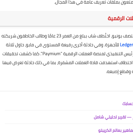
يتمتعون بملفات تعريف عامة في هذا المجال.
ات الرقمية
شهدت فرنسا عدة حوادث بارزة. ففي منتصف يونيو، اختُطف شاب يبلغ من العمر 23 عامًا وطالب الخاطفون شريكته
Ledger
للأجهزة. وفي حادثة أخرى رفيعة المستوى في مايو، حاول ثلاثة
رجال اختطاف ابنة وحفيد بيير نويزات، المؤسس المشارك والرئيس التنفيذي لمنصة العملات الرقمية "Paymium". كما كشفت تحقيقات
 على خلفية مخططات اختطاف استهدفت قادة العملات المشفرة، بما في ذلك حادثة تعرض فيها