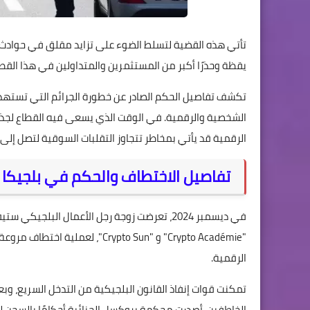
تأتي هذه القضية لتسلط الضوء على تزايد مقلق في حوادث 
يقظة وحذرًا أكبر من المستثمرين والمتداولين في هذا القطا
تكشف تفاصيل الحكم الصادر عن خطورة الجرائم التي تستهدف 
الشخصية والرقمية. في الوقت الذي يسعى فيه القطاع لجذب ا
الرقمية قد يأتي بمخاطر تتجاوز التقلبات السوقية لتصل إل
تفاصيل الاختطاف والحكم في بلجيكا
في ديسمبر 2024، تعرضت زوجة رجل الأعمال البل
"Crypto Académie" و "Crypto Sun"
الرقمية.
تمكنت قوات إنفاذ القانون البلجيكية من التدخل السريع، وب