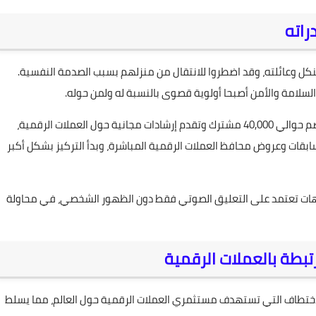
راته
كل وعائلته، وقد اضطروا للانتقال من منزلهم بسبب الصدمة النفسية.
لسلامة والأمن أصبحا أولوية قصوى بالنسبة له ولمن حوله.
بسبب ذلك، قرر وينكل، المعروف بقناته على يوتيوب التي تضم حوالي 40,000 مشترك وتقدم إرشادات مجانية حول العملات الرقمية،
قات وعروض محافظ العملات الرقمية المباشرة، وبدأ التركيز بشكل أكبر
يوهات تعتمد على التعليق الصوتي فقط دون الظهور الشخصي، في محاولة
تبطة بالعملات الرقمية
اختطاف التي تستهدف مستثمري العملات الرقمية حول العالم، مما يسلط