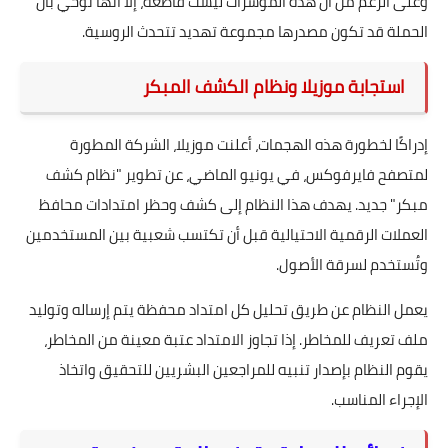
وعلى الرغم من أن هذه المؤشرات ليست قاطعة، إلا أنها توحي بأن
الحملة قد تكون مصدرها مجموعة تهديد تتحدث الروسية.
استجابة موزيلا ونظام الكشف المبكر
إدراكًا لخطورة هذه الهجمات، أعلنت موزيلا، الشركة المطورة
لمتصفح فايرفوكس، في يونيو الماضي، عن تطوير "نظام كشف
مبكر" جديد. يهدف هذا النظام إلى كشف وحظر امتدادات محافظ
العملات الرقمية الاحتيالية قبل أن تكتسب شعبية بين المستخدمين
وتُستخدم لسرقة الأصول.
يعمل النظام عن طريق تحليل كل امتداد محفظة يتم إرساله وتوليد
ملف تعريف للمخاطر. إذا تجاوز الامتداد عتبة معينة من المخاطر،
يقوم النظام بإصدار تنبيه للمراجعين البشريين للتحقيق واتخاذ
الإجراء المناسب.