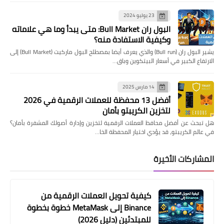
23 يوليو 2024
البول ران Bull Market: متى يبدأ وما هي علاماته
وكيفية الاستفادة منه؟
يشير البول ران (Bull run) والذي يعرف أيضا بمصطلح البول ماركيت (Bull Market) إلى
الارتفاع الكبير في أسعار البيتكوين وباق…
14 مارس 2025
أفضل 13 محفظة للعملات الرقمية في 2026
لتخزين الكريبتو بأمان
هل تبحث عن أفضل محافظ العملات الرقمية لتخزين وإدارة أصولك المشفرة بأمان؟
في عالم الكريبتو، قد يؤدي اختيار المحفظة الخا…
المشاركات الأخيرة
كيفية تحويل العملات الرقمية من
Binance إلى MetaMask خطوة بخطوة
للمبتدئين (دليل 2026)