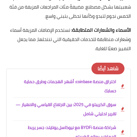
شعبيتها بشكل مصطنع، مضيفةً مئات المراجعات المزيفة من فئة
الخمس نجوم لتبدو وكأنها تحظى بتبني واسع.
الأسماء والشعارات المتطابقة:
تستخدم الإضافات المزيفة أسماء
وشعارات متطابقة للخدمات الحقيقية التي تنتحلها، مما يجعل
التمييز صعبًا للغاية.
شاهد أيضًا
اختراق منصة coinbase: أشهر الهجمات وطرق حماية
حسابك
سوق الكريبتو في 2025: بين الارتفاع القياسي والانهيار —
تقرير تحليلي شامل
شراكة منصة BYDFi مع نيوكاسل يونايتد: جسر يربط
الجماهير بعالم الكريبتو