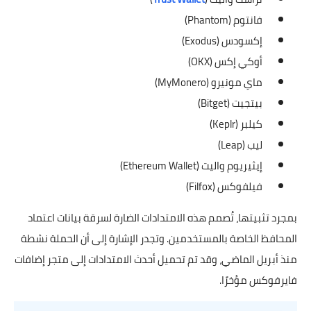
فانتوم (Phantom)
إكسودس (Exodus)
أوكي إكس (OKX)
ماي مونيرو (MyMonero)
بيتجيت (Bitget)
كيلبر (Keplr)
ليب (Leap)
إيثيريوم واليت (Ethereum Wallet)
فيلفوكس (Filfox)
بمجرد تثبيتها، تُصمم هذه الامتدادات الضارة لسرقة بيانات اعتماد
المحافظ الخاصة بالمستخدمين. وتجدر الإشارة إلى أن الحملة نشطة
منذ أبريل الماضي، وقد تم تحميل أحدث الامتدادات إلى متجر إضافات
فايرفوكس مؤخرًا.