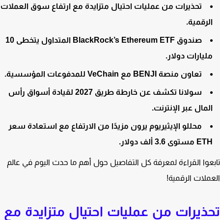
تحذيرات من عمليات احتيال متزايدة مع ارتفاع سوق العملات
لرقمية.
صندوق BlackRock’s Ethereum ETF المتداول يتخطى 10
ليارات دولار.
تعاون منصة BENJI مع VeChain للمدفوعات المؤسسية.
سولانا تكشف عن خارطة طريق 2027 لقيادة أسواق رأس
لمال عبر الإنترنت.
محللو الإيثيريوم يرون مزيدًا من الارتفاع مع استعادة سعر
 مستوى 3.6 ألف دولار.
عوا القراءة لمعرفة كل التفاصيل حول أهم ما حدث اليوم في عالم
ملات الرقمية!
ذيرات من عمليات احتيال متزايدة مع