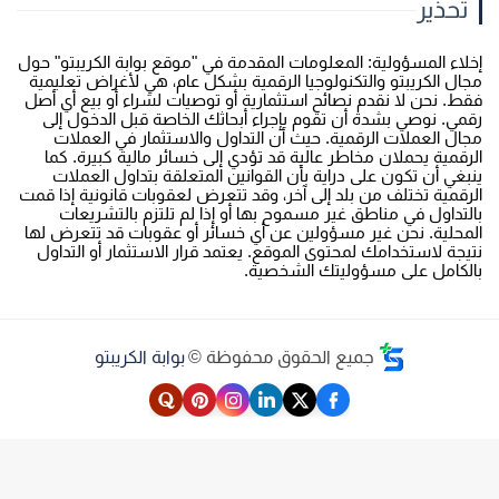
تحذير
خلاء المسؤولية: المعلومات المقدمة في "موقع بوابة الكريبتو" حول
جال الكريبتو والتكنولوجيا الرقمية بشكل عام، هي لأغراض تعليمية
قط. نحن لا نقدم نصائح استثمارية أو توصيات لشراء أو بيع أي أصل
قمي. نوصي بشدة أن تقوم بإجراء أبحاثك الخاصة قبل الدخول إلى
جال العملات الرقمية. حيث أن التداول والاستثمار في العملات
لرقمية يحملان مخاطر عالية قد تؤدي إلى خسائر مالية كبيرة. كما
نبغي أن تكون على دراية بأن القوانين المتعلقة بتداول العملات
لرقمية تختلف من بلد إلى آخر، وقد تتعرض لعقوبات قانونية إذا قمت
التداول في مناطق غير مسموح بها أو إذا لم تلتزم بالتشريعات
لمحلية. نحن غير مسؤولين عن أي خسائر أو عقوبات قد تتعرض لها
تيجة لاستخدامك لمحتوى الموقع. يعتمد قرار الاستثمار أو التداول
الكامل على مسؤوليتك الشخصية.
جميع الحقوق محفوظة ©
بوابة الكريبتو