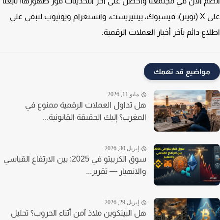
م الآن في مجتمعنا واحصل على آخر التحديثات فور ظهورها! تابعنا
على X (تويتر)، فيسبوك، بينتيريست، وانستغرام ويوتيوب لتبقى على
اع دائم بآخر أخبار العملات الرقمية.
مواضيع قد تهمك
مايو 11, 2026
هل تداول العملات الرقمية ممنوع في
المغرب؟ إليك الحقيقة القانونية...
إبريل 30, 2026
سوق الكريبتو في 2025: بين الارتفاع القياسي
والانهيار — تقرير...
إبريل 29, 2026
هل البيتكوين ملاذ آمن أثناء الحروب؟ تحليل