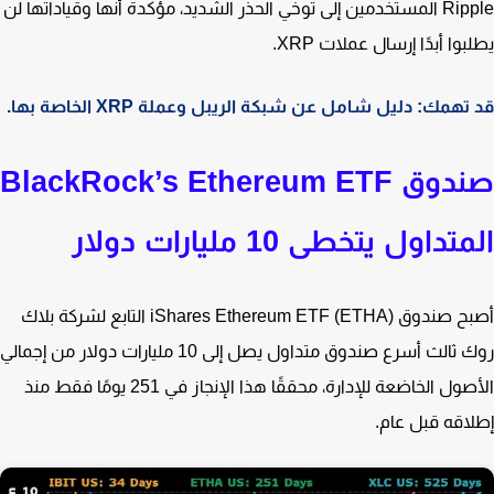
Ripple المستخدمين إلى توخي الحذر الشديد، مؤكدة أنها وقياداتها لن
وا أبدًا إرسال عملات XRP.
همك: دليل شامل عن شبكة الريبل وعملة XRP الخاصة بها.
صندوق BlackRock’s Ethereum ETF
تداول يتخطى 10 مليارات دولار
أصبح صندوق iShares Ethereum ETF (ETHA) التابع لشركة بلاك
روك ثالث أسرع صندوق متداول يصل إلى 10 مليارات دولار من إجمالي
الأصول الخاضعة للإدارة، محققًا هذا الإنجاز في 251 يومًا فقط منذ
اقه قبل عام.