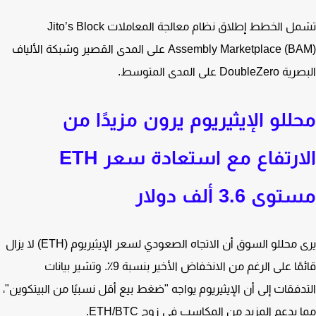
تشمل الخطط إطلاق نظام معالجة المعاملات Jito’s Block
Assembly Marketplace (BAM) على المدى القصير وشبكة الألياف
Doubl على المدى المتوسط.
للو الإيثيريوم يرون مزيدًا من
الارتفاع مع استعادة سعر ETH
ى 3.6 ألف دولار
يرى محللو السوق أن الاتجاه الصعودي لسعر الإيثيريوم (ETH) لا يزال
قائمًا على الرغم من الانخفاض الأخير بنسبة 9٪. وتشير بيانات
دفقات إلى أن الإيثيريوم يواجه "ضغط بيع أقل نسبيًا من البيتكوين"،
 يدعم المزيد من المكاسب في زوج ETH/BTC.