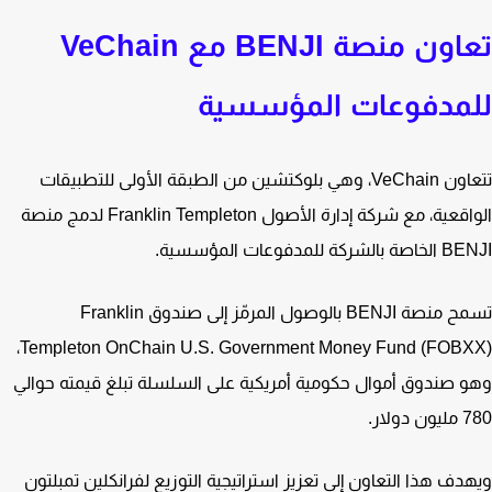
تعاون منصة BENJI مع VeChain
مدفوعات المؤسسية
تتعاون VeChain، وهي بلوكتشين من الطبقة الأولى للتطبيقات
الواقعية، مع شركة إدارة الأصول Franklin Templeton لدمج منصة
شركة للمدفوعات المؤسسية.
تسمح منصة BENJI بالوصول المرمّز إلى صندوق Franklin
Templeton OnChain U.S. Government Money Fund (FOBXX)،
 صندوق أموال حكومية أمريكية على السلسلة تبلغ قيمته حوالي
ولار.
دف هذا التعاون إلى تعزيز استراتيجية التوزيع لفرانكلين تمبلتون