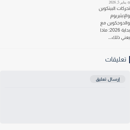
ير 5, 2026
كات البيتكوين
إيثيريوم
دوجكوين مع
بداية 2026: ماذا
ي ذلك...
عليقات
إرسال تعليق