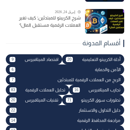
إبريل 24, 2026
شرح الكريبتو للمبتدئين: كيف تغير
العملات الرقمية مستقبل المال؟
أقسام المدونة
أدلة الكريبتو التعليمية
اقتصاد الميتافيرس
9
20
الأمن والحماية
6
الربح من العملات الرقمية للمبتدئين
7
تجارب الميتافيرس
تحليل العملات الرقمية
83
16
تطورات سوق الكريبتو
تقنيات الميتافيرس
20
71
دليل التداول والاستثمار
22
مراجعة المحافظ الرقمية
14