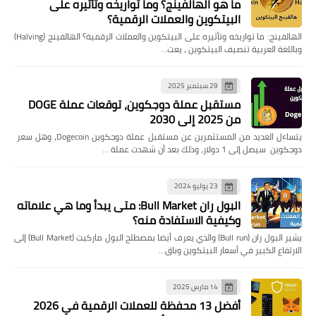
ما هو الهالفينج؟ وما تواريخه وتأثيره على
البيتكوين والعملات الرقمية؟
الهالفينج: ما تواريخه وتأثيره على البيتكوين والعملات الرقمية؟ الهالفينج (Halving)
وباللغة العربية تنصيف البيتكوين ، يعت…
29 سبتمبر 2025
مستقبل عملة دوجكوين، توقعات عملة DOGE
من 2025 إلى 2030
يتساءل العديد من المستثمرين عن مستقبل عملة دوجكوين Dogecoin، وهل سعر
دوجكوين سيصل إلى 1 دولار، وذلك بعد أن شهدت عملة …
23 يوليو 2024
البول ران Bull Market: متى يبدأ وما هي علاماته
وكيفية الاستفادة منه؟
يشير البول ران (Bull run) والذي يعرف أيضا بمصطلح البول ماركيت (Bull Market) إلى
الارتفاع الكبير في أسعار البيتكوين وباق…
14 مارس 2025
أفضل 13 محفظة للعملات الرقمية في 2026