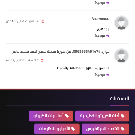
اترك رداً
Anonymous
6 سبتمبر 2025 في 11:37 ص
ابو مهدي
اترك رداً
جوال، 0963988491474. من سوريا مدينة حمص احمد محمد عامر
26 أغسطس 2025 في 6:33 م
اتمنا من جميع تنزيل محفظه انها رائعه جدا
اترك رداً
التسميات
أدلة الكريبتو التعليمية
أساسيات الكريبتو
اقتصاد الميتافيرس
الأخبار والتنظيمات