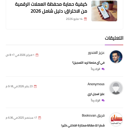
كيفية حماية محفظة العملات الرقمية
من الاختراق: دليل شامل 2026
14 مايو 2026
التعليقات
عزيز الغندور
1 فبراير 2026 في 8:17 ص
في أي منصة تريد التسجيل؟
اترك رداً
Anonymous
23 يناير 2026 في 9:18 م
عايز اسجل ازي
اترك رداً
فريق Booksvan
17 سبتمبر 2025 في 6:36 م
شكرا لك مقالة ممتازة افادتني كثيرا