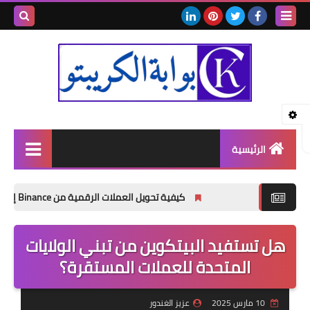
بحث هذه
المدونة
الإلكتروني
الرئيسية
أساسيات الكريبتو
كيفية تحويل العملات الرقمية من Binance إلى MetaMask خطوة بخطوة للمبتدئين (دليل 2026)
العملات الرقمية
هل تستفيد البيتكوين من تبني الولايات
شروحات
المتحدة للعملات المستقرة؟
منصات التداول
المحافظ الرقمية
10 مارس 2025
عزيز الغندور