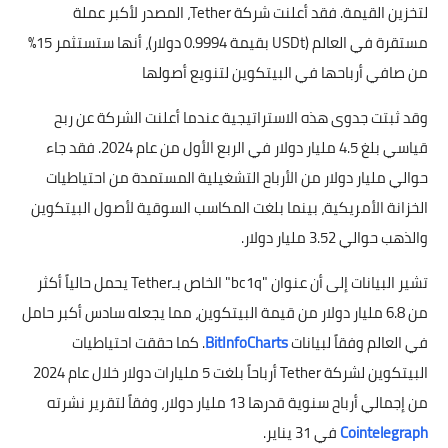
لتخزين القيمة. فقد أعلنت شركة Tether، المصدر لأكبر عملة
مستقرة في العالم (USDt بقيمة 0.9994 دولار)، أنها ستستثمر 15%
من صافي أرباحها في البيتكوين لتنويع أصولها
وقد ثبتت جدوى هذه الاستراتيجية عندما أعلنت الشركة عن ربح
قياسي بلغ 4.5 مليار دولار في الربع الأول من عام 2024. فقد جاء
حوالي مليار دولار من الأرباح التشغيلية المستمدة من احتياطيات
الخزانة الأمريكية، بينما بلغت المكاسب السوقية لأصول البيتكوين
والذهب حوالي 3.52 مليار دولار.
تشير البيانات إلى أن عنوان "bc1q" الخاص بـTether يحمل حالياً أكثر
من 6.8 مليار دولار من قيمة البيتكوين، مما يجعله سادس أكبر حامل
في العالم وفقاً لبيانات
BitInfoCharts
. كما حققت احتياطيات
البيتكوين لشركة Tether أرباحاً بلغت 5 مليارات دولار خلال عام 2024
من إجمالي أرباح سنوية قدرها 13 مليار دولار، وفقاً لتقرير نشرته
Cointelegraph
في 31 يناير.