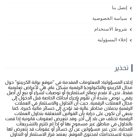
إتصل بنا
سياسة الخصوصية
شروط الاستخدام
إخلاء المسؤولية
تحذير
خلاء المسؤولية: المعلومات المقدمة في "موقع بوابة الكريبتو" حول
جال الكريبتو والتكنولوجيا الرقمية بشكل عام، هي لأغراض تعليمية
قط. نحن لا نقدم نصائح استثمارية أو توصيات لشراء أو بيع أي أصل
قمي. نوصي بشدة أن تقوم بإجراء أبحاثك الخاصة قبل الدخول إلى
جال العملات الرقمية. حيث أن التداول والاستثمار في العملات
لرقمية يحملان مخاطر عالية قد تؤدي إلى خسائر مالية كبيرة. كما
نبغي أن تكون على دراية بأن القوانين المتعلقة بتداول العملات
لرقمية تختلف من بلد إلى آخر، وقد تتعرض لعقوبات قانونية إذا قمت
التداول في مناطق غير مسموح بها أو إذا لم تلتزم بالتشريعات
لمحلية. نحن غير مسؤولين عن أي خسائر أو عقوبات قد تتعرض لها
تيجة لاستخدامك لمحتوى الموقع. يعتمد قرار الاستثمار أو التداول