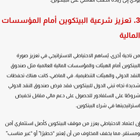
. تعزيز شرعية البيتكوين أمام المؤسسات
مالية
ناحية أخرى، يُساهم الاحتياطي الاستراتيجي في تعزيز صورة
يتكوين أمام الهيئات والمؤسسات المالية العالمية مثل صندوق
قد الدولي والهيئات التنظيمية. في الماضي، كانت هناك تحفظات
دة تجاه تبني الدول للبيتكوين؛ فقد فرض صندوق النقد الدولي
طًا على السلفادور للحصول على دعم مالي مقابل تخفيض
راتيجيتها في شراء البيتكوين.
اعتماد الاحتياطي يعزز من موقف البيتكوين كأصل استثماري آمن
تقر، مما يخفف المخاوف من أن يُعتبر “خطيرًا” أو “غير مناسب”