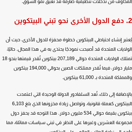
خاوف من تدخلات تنظيمية صارمة قد تُعيق نمو السوق.
تبر إنشاء احتياطي البيتكوين خطوة محفزة للدول الأخرى، حيث أن
لايات المتحدة قد أصبحت نموذجًا يحتذى به في هذا المجال. حاليًا،
تمتلك الولايات المتحدة حوالي 207,189 بيتكوين تُقدر قيمتها بنحو 18
مليار دولار، فيما تُقدر ممتلكات الصين بحوالي 194,000 بيتكوين
لكة المتحدة بـ 61,000 بيتكوين.
إضافة إلى ذلك، تُعد السلفادور الدولة الوحيدة التي اعتمدت
البيتكوين كعملة قانونية، وتواصل زيادة مخزونها الذي بلغ 6,103
بيتكوين بقيمة حوالي 534 مليون دولار. هذا التوجه قد يحفز دول
وعة العشرين وغيرها على النظر في تبني سياسات مماثلة، مما
ي إلى زيادة الطلب العالمي على البيتكوين.