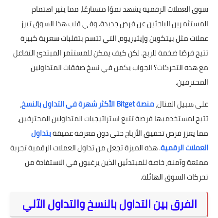
سوق العملات الرقمية يشهد نموًا متسارعًا، مما يثير اهتمام
المستثمرين الباحثين عن فرص جديدة. وفي قلب هذا السوق تبرز
عملات مثل بيتكوين وإيثيريوم، التي تتسم بتقلبات سعرية كبيرة
تتيح فرصًا ضخمة للربح. لكن كيف يمكن للمستثمر المبتدئ التفاعل
مع هذه التحركات؟ الجواب يكمن في نسخ صفقات المتداولين
المحترفين.
على سبيل المثال،
منصة Bitget الأكثر شهرة في التداول بالنسخ
،
تتيح لمستخدميها فرصة تتبع استراتيجيات المتداولين المحترفين،
مما يعزز فرص تحقيق الأرباح حتى دون معرفة عميقة
بتداول
العملات الرقمية
. هذه الميزة تجعل من تداول العملات الرقمية تجربة
ممتعة وآمنة، خاصة للمبتدئين الذين يرغبون في الاستفادة من
تحركات السوق الهائلة.
الفرق بين التداول بالنسخ والتداول الآلي