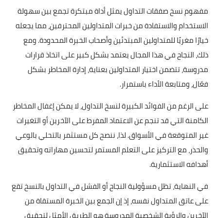
مفهوم نسخ صفقات التداول يمثل أداة مبتكرة تجمع بين سهولة
الاستخدام والاستفادة من خبرات المتداولين المحترفين، مما يجعله
خيارًا مغريًا للمتداولين المبتدئين وأصحاب الخبرة المحدودة. ومع
ذلك، النجاح في هذا المجال يعتمد بشكل كبير على اتخاذ قرارات
مدروسة، تتضمن اختيار المتداولين بعناية، إدارة المخاطر بشكل
فعّال، ومتابعة الأداء باستمرار.
على الرغم من الفوائد الكبيرة لنسخ التداول، لا يمكن إغفال المخاطر
الكامنة التي قد تنجم عن الاعتماد المفرط على الآخرين أو التغيرات
غير المتوقعة في الأسواق. لذا، ننصح كل مستثمر بالتحلي بالوعي
والحذر، مع التركيز على التعلم المستمر لتحسين مهاراته وتحقيق
أهدافه الاستثمارية.
في النهاية، تظل مسؤولية النجاح أو الفشل في التداول بالنسخ تقع
على عاتق المتداول نفسه، إذ إن الجمع بين الخبرة المستقاة من
الآخرين والرؤية الشخصية المدروسة هو الطريق الأمثل لتحقيق