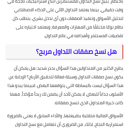
باختصار، يتيح نسخ التداول للمستثمرين اتباع استراتيجيات ناجحة في
وقت حقيقي، بينما يعتمد التداول الآلي على الذكاء الاصطناعي
لتحليل الأسواق وتنفيذ الصفقات دون أي تدخل بشري. يتطلب كل
نظام نوعًا مختلفًا من المهارات والمعرفة، ويعتمد اختياره على
تفضيلات المستثمر وأهدافه في عالم التداول.
هل نسخ صفقات التداول مربح؟
يطرح الكثير من المتداولين هذا السؤال بحذر شديد: هل يمكن أن
يكون نسخ صفقات التداول وسيلة فعالة لتحقيق الأرباح؟ الإجابة عن
هذا السؤال ليست بالبساطة التي يتوقعها البعض. فبينما يبدو هذا
الأسلوب جذاباً للبعض، لا يمكن لأحد أن يضمن لك ربحاً مؤكداً، مهما
كانت خبرة المتداول الذي تنسخ صفقاته.
الأسواق المالية متقلبة بطبيعتها، والأداء السابق لا يعني بالضرورة
استمرارية النجاح. لذلك، من الضروري أن تتعامل مع نسخ التداول