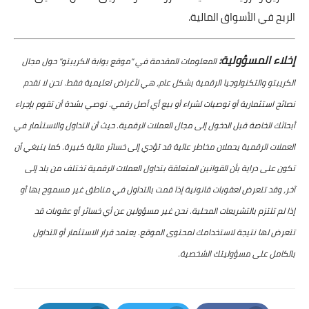
الربح في الأسواق المالية.
إخلاء المسؤولية:
المعلومات المقدمة في "موقع بوابة الكريبتو" حول مجال
الكريبتو والتكنولوجيا الرقمية بشكل عام، هي لأغراض تعليمية فقط. نحن لا نقدم
نصائح استثمارية أو توصيات لشراء أو بيع أي أصل رقمي. نوصي بشدة أن تقوم بإجراء
أبحاثك الخاصة قبل الدخول إلى مجال العملات الرقمية. حيث أن التداول والاستثمار في
العملات الرقمية يحملان مخاطر عالية قد تؤدي إلى خسائر مالية كبيرة. كما ينبغي أن
تكون على دراية بأن القوانين المتعلقة بتداول العملات الرقمية تختلف من بلد إلى
آخر، وقد تتعرض لعقوبات قانونية إذا قمت بالتداول في مناطق غير مسموح بها أو
إذا لم تلتزم بالتشريعات المحلية. نحن غير مسؤولين عن أي خسائر أو عقوبات قد
تتعرض لها نتيجة لاستخدامك لمحتوى الموقع. يعتمد قرار الاستثمار أو التداول
بالكامل على مسؤوليتك الشخصية.