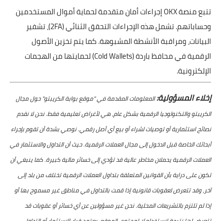
تتبع منصة OKX إجراءات أمان متقدمة لحماية أموال المستخدمين
وحساباتهم. تشمل هذه الإجراءات التحقق الثنائي (2FA)، تشفير
البيانات، ومراقبة الأنشطة المشبوهة. كما يتم تخزين الأصول
الرقمية في محافظ باردة (Cold Wallets) لحمايتها من الهجمات
الإلكترونية.
إخلاء المسؤولية:
المعلومات المقدمة في "موقع بوابة الكريبتو" حول مجال
الكريبتو والتكنولوجيا الرقمية بشكل عام، هي لأغراض تعليمية فقط. نحن لا نقدم
نصائح استثمارية أو توصيات لشراء أو بيع أي أصل رقمي. نوصي بشدة أن تقوم بإجراء
أبحاثك الخاصة قبل الدخول إلى مجال العملات الرقمية. حيث أن التداول والاستثمار في
العملات الرقمية يحملان مخاطر عالية قد تؤدي إلى خسائر مالية كبيرة. كما ينبغي أن
تكون على دراية بأن القوانين المتعلقة بتداول العملات الرقمية تختلف من بلد إلى
آخر، وقد تتعرض لعقوبات قانونية إذا قمت بالتداول في مناطق غير مسموح بها أو
إذا لم تلتزم بالتشريعات المحلية. نحن غير مسؤولين عن أي خسائر أو عقوبات قد
تتعرض لها نتيجة لاستخدامك لمحتوى الموقع. يعتمد قرار الاستثمار أو التداول