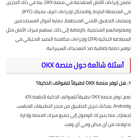
تضمن إجراءات الأمان المتقدمة في منصة OKX، بما في ذلك التخزين
في المحفظة الباردة، والامتثال لإجراءات اعرف عميلك (KYC)،
وعمليات التدقيق الأمني المنتظمة، حماية أموال المستخدمين
ومعلوماتهم الشخصية. بالإضافة إلى ذلك، تساهم ميزات الأمان مثل
المصادقة الثنائية (2FA) وإجراءات مكافحة التصيد الاحتيالي في
توفير حماية إضافية ضد التهديدات السيبرانية.
أسئلة شائعة حول منصة OKX
1. هل توفر منصة OKX تطبيقاً للهواتف الذكية؟
نعم، توفر منصة OKX تطبيقاً للهواتف الذكية لأنظمة iOS
وAndroid. يمكنك تنزيل التطبيق من متجر التطبيقات المناسب
لجهازك، مما يتيح لك الوصول إلى جميع ميزات المنصة وإدارة
تداولاتك من أي مكان وفي أي وقت.