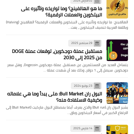
02 مارس 2024
ما هو الهالفينج؟ وما تواريخه وتأثيره على
البيتكوين والعملات الرقمية؟
الهالفينج: ما تواريخه وتأثيره على البيتكوين والعملات الرقمية؟ الهالفينج (Halving)
وباللغة العربية تنصيف البيتكوين ، يعت…
29 سبتمبر 2025
مستقبل عملة دوجكوين، توقعات عملة DOGE
من 2025 إلى 2030
يتساءل العديد من المستثمرين عن مستقبل عملة دوجكوين Dogecoin، وهل سعر
دوجكوين سيصل إلى 1 دولار، وذلك بعد أن شهدت عملة …
23 يوليو 2024
البول ران Bull Market: متى يبدأ وما هي علاماته
وكيفية الاستفادة منه؟
يشير البول ران (Bull run) والذي يعرف أيضا بمصطلح البول ماركيت (Bull Market) إلى
الارتفاع الكبير في أسعار البيتكوين وباق…
14 مارس 2025