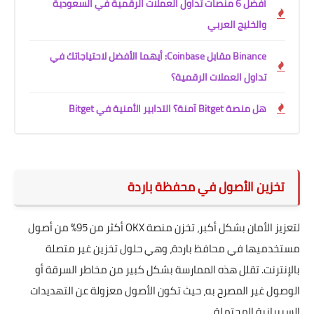
أفضل 6 منصات تداول العملات الرقمية في السعودية
والخليج العربي
Binance مقابل Coinbase: أيهما الأفضل لاحتياجاتك في
تداول العملات الرقمية؟
هل منصة Bitget آمنة؟ التدابير الأمنية في Bitget
تخزين الأصول في محفظة باردة
لتعزيز الأمان بشكل أكبر، تخزن منصة OKX أكثر من 95% من أصول
مستخدميها في محافظ باردة، وهي حلول تخزين غير متصلة
بالإنترنت. تقلل هذه الممارسة بشكل كبير من مخاطر السرقة أو
الوصول غير المصرح به، حيث تكون الأصول معزولة عن التهديدات
السيبرانية المحتملة.