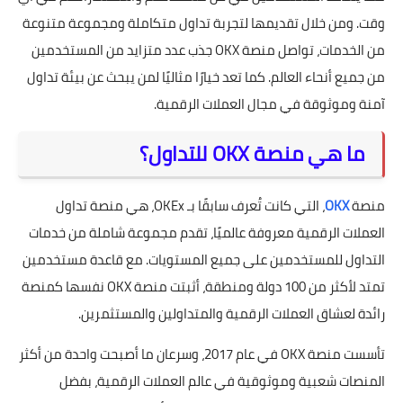
وقت. ومن خلال تقديمها لتجربة تداول متكاملة ومجموعة متنوعة
من الخدمات، تواصل منصة OKX جذب عدد متزايد من المستخدمين
من جميع أنحاء العالم. كما تعد خيارًا مثاليًا لمن يبحث عن بيئة تداول
آمنة وموثوقة في مجال العملات الرقمية.
ما هي منصة OKX للتداول؟
منصة
OKX
، التي كانت تُعرف سابقًا بـ OKEx، هي منصة تداول
العملات الرقمية معروفة عالميًا، تقدم مجموعة شاملة من خدمات
التداول للمستخدمين على جميع المستويات. مع قاعدة مستخدمين
تمتد لأكثر من 100 دولة ومنطقة، أثبتت منصة OKX نفسها كمنصة
رائدة لعشاق العملات الرقمية والمتداولين والمستثمرين.
تأسست منصة OKX في عام 2017، وسرعان ما أصبحت واحدة من أكثر
المنصات شعبية وموثوقية في عالم العملات الرقمية، بفضل