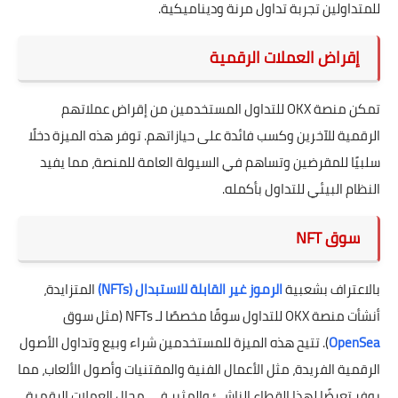
للمتداولين تجربة تداول مرنة وديناميكية.
إقراض العملات الرقمية
تمكن منصة OKX للتداول المستخدمين من إقراض عملاتهم
الرقمية للآخرين وكسب فائدة على حيازاتهم. توفر هذه الميزة دخلًا
سلبيًا للمقرضين وتساهم في السيولة العامة للمنصة، مما يفيد
النظام البيئي للتداول بأكمله.
سوق NFT
بالاعتراف بشعبية
الرموز غير القابلة للاستبدال (NFTs)
المتزايدة،
أنشأت منصة OKX للتداول سوقًا مخصصًا لـ NFTs (مثل سوق
OpenSea
). تتيح هذه الميزة للمستخدمين شراء وبيع وتداول الأصول
الرقمية الفريدة، مثل الأعمال الفنية والمقتنيات وأصول الألعاب، مما
يوفر تعرضًا لهذا القطاع الناشئ والمثير في مجال العملات الرقمية.