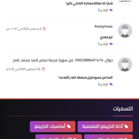
شكرا لك مقالة ممتازة افادتني كثيرا
اترك رداً
Anonymous
6 سبتمبر 2025 في 11:37 ص
ابو مهدي
اترك رداً
جوال، 0963988491474. من سوريا مدينة حمص احمد محمد عامر
26 أغسطس 2025 في 6:33 م
اتمنا من جميع تنزيل محفظه انها رائعه جدا
اترك رداً
التسميات
أدلة الكريبتو التعليمية
أساسيات الكريبتو