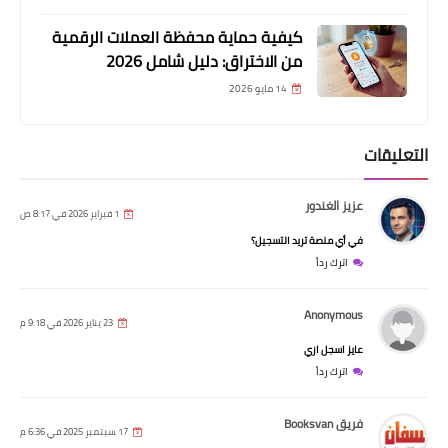
كيفية حماية محفظة العملات الرقمية
من الاختراق: دليل شامل 2026
14 مايو 2026
التعليقات
عزيز الغندور
1 فبراير 2026 في 8:17 ص
في أي منصة تريد التسجيل؟
اترك رداً
Anonymous
23 يناير 2026 في 9:18 م
عايز اسجل ازي
اترك رداً
فريق Booksvan
17 سبتمبر 2025 في 6:36 م