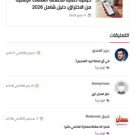
من الاختراق: دليل شامل 2026
14 مايو 2026
التعليقات
عزيز الغندور
1 فبراير 2026 في 8:17 ص
في أي منصة تريد التسجيل؟
اترك رداً
Anonymous
23 يناير 2026 في 9:18 م
عايز اسجل ازي
اترك رداً
فريق Booksvan
17 سبتمبر 2025 في 6:36 م
شكرا لك مقالة ممتازة افادتني كثيرا
اترك رداً