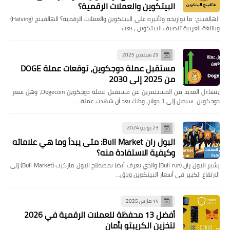
البيتكوين والعملات الرقمية؟
الهالفينج: ما تواريخه وتأثيره على البيتكوين والعملات الرقمية؟ الهالفينج (Halving)
وباللغة العربية تنصيف البيتكوين ، يعت…
29 سبتمبر 2025
مستقبل عملة دوجكوين، توقعات عملة DOGE
من 2025 إلى 2030
يتساءل العديد من المستثمرين عن مستقبل عملة دوجكوين Dogecoin، وهل سعر
دوجكوين سيصل إلى 1 دولار، وذلك بعد أن شهدت عملة …
23 يوليو 2024
البول ران Bull Market: متى يبدأ وما هي علاماته
وكيفية الاستفادة منه؟
يشير البول ران (Bull run) والذي يعرف أيضا بمصطلح البول ماركيت (Bull Market) إلى
الارتفاع الكبير في أسعار البيتكوين وباق…
14 مارس 2025
أفضل 13 محفظة للعملات الرقمية في 2026
لتخزين الكريبتو بأمان