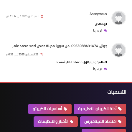
Anonymous
6 سبتمبر 2025 في 11:37 ص
ابو مهدي
اترك رداً
جوال، 0963988491474. من سوريا مدينة حمص احمد محمد عامر
26 أغسطس 2025 في 6:33 م
اتمنا من جميع تنزيل محفظه انها رائعه جدا
اترك رداً
التسميات
أدلة الكريبتو التعليمية
أساسيات الكريبتو
اقتصاد الميتافيرس
الأخبار والتنظيمات