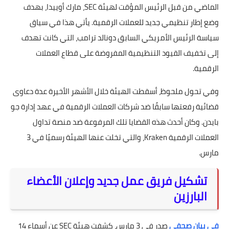
الماضي من قبل الرئيس المؤقت لهيئة SEC، مارك أوييدا، بهدف
وضع إطار تنظيمي جديد للعملات الرقمية. يأتي هذا في سياق
سياسة الرئيس الأمريكي السابق دونالد ترامب، التي كانت تهدف
إلى تخفيف القيود التنظيمية المفروضة على قطاع العملات
الرقمية.
وفي تحول ملحوظ، أسقطت الهيئة خلال الأشهر الأخيرة عدة دعاوى
قضائية رفعتها سابقًا ضد شركات العملات الرقمية في عهد إدارة جو
بايدن. وكان أحدث هذه القضايا تلك المرفوعة ضد منصة تداول
العملات الرقمية Kraken، والتي تخلت عنها الهيئة رسميًا في 3
مارس.
تشكيل فريق عمل جديد وإعلان الأعضاء
البارزين
في بيان صحفي
صدر في 3 مارس، كشفت هيئة SEC عن أسماء 14