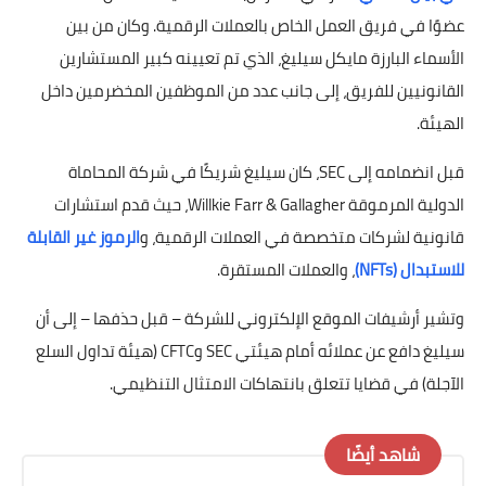
عضوًا في فريق العمل الخاص بالعملات الرقمية. وكان من بين
الأسماء البارزة مايكل سيليغ، الذي تم تعيينه كبير المستشارين
القانونيين للفريق، إلى جانب عدد من الموظفين المخضرمين داخل
الهيئة.
قبل انضمامه إلى SEC، كان سيليغ شريكًا في شركة المحاماة
الدولية المرموقة Willkie Farr & Gallagher، حيث قدم استشارات
قانونية لشركات متخصصة في العملات الرقمية، و
الرموز غير القابلة
للاستبدال (NFTs)
، والعملات المستقرة.
وتشير أرشيفات الموقع الإلكتروني للشركة – قبل حذفها – إلى أن
سيليغ دافع عن عملائه أمام هيئتي SEC وCFTC (هيئة تداول السلع
الآجلة) في قضايا تتعلق بانتهاكات الامتثال التنظيمي.
شاهد أيضًا