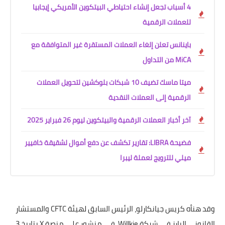
4 أسباب تجعل إنشاء احتياطي البيتكوين الأمريكي إيجابيا
للعملات الرقمية
باينانس تعلن إلغاء العملات المستقرة غير المتوافقة مع
MiCA من التداول
ميتا ماسك تضيف 10 شبكات بلوكشين لتحويل العملات
الرقمية إلى العملات النقدية
آخر أخبار العملات الرقمية والبيتكوين ليوم 26 فبراير 2025
فضيحة LIBRA: تقارير تكشف عن دفع أموال لشقيقة خافيير
ميلي للترويج لعملة ليبرا
وقد هنأه كريس جيانكارلو، الرئيس السابق لهيئة CFTC والمستشار
القانوني البارز في شركة Willkie، في منشور على منصة X بتاريخ 3