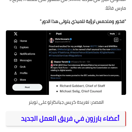
مارس، قائلاً:
"فخور ومتحمس لرؤية تلميذي يتولى هذا الدور."
المصدر: تغريدة كريس جيانكارلو على تويتر
أعضاء بارزون في فريق العمل الجديد